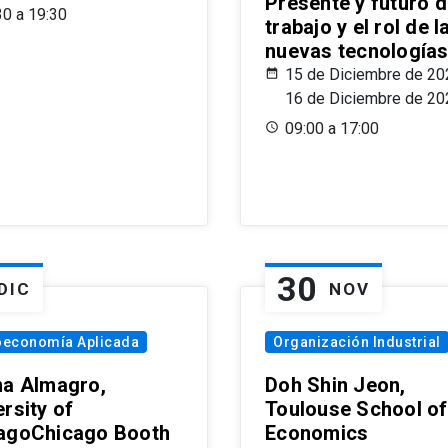
Presente y futuro d
30 a 19:30
trabajo y el rol de l
nuevas tecnología
15 de Diciembre de 20
16 de Diciembre de 20
09:00 a 17:00
30
DIC
NOV
oeconomía Aplicada
Organización Industrial
na Almagro,
Doh Shin Jeon,
rsity of
Toulouse School of
agoChicago Booth
Economics