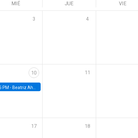
MIÉ
JUE
VIE
3
4
11
10
5 PM -
Beatriz Ahumada, PhD candidate, Universidad de Pittsburgh
17
18