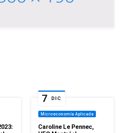
7
DIC
Microeconomía Aplicada
023:
Caroline Le Pennec,