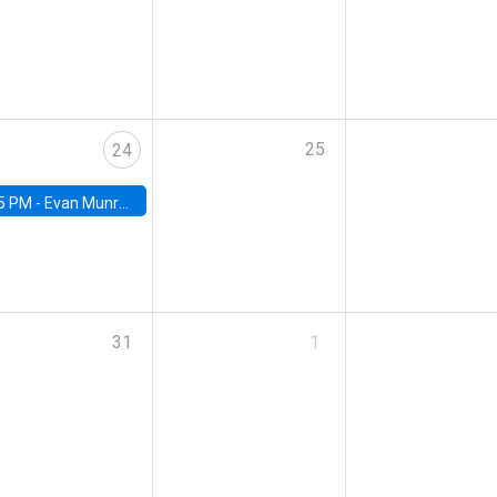
25
24
5 PM -
Evan Munro, Neyman Visiting Assistant Professor in the Department of Statistics at UC Berkeley
31
1