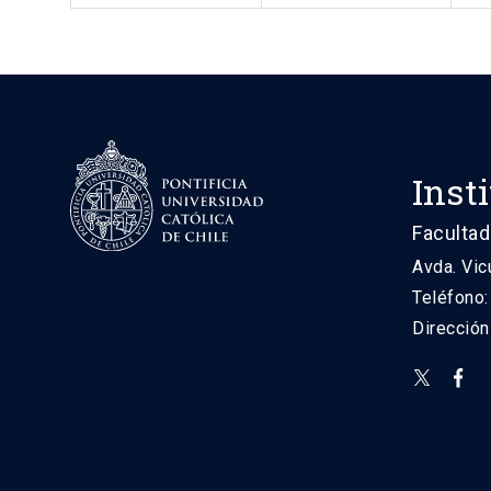
Inst
Facultad
Avda. Vic
Teléfono
Direcció