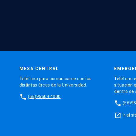
MESA CENTRAL
EMERGE
Teléfono para comunicarse con las
Teléfono e
distintas áreas de la Universidad.
situación 
dentro de
phone
(56)95504 4000
phone
(56)9
launch
Ir al 