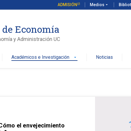
ADMISIÓN
Medios
arrow_drop_down
Biblio
o de Economía
nomía y Administración UC
Académicos e Investigación
Noticias
arrow_drop_down
 Cómo el envejecimiento