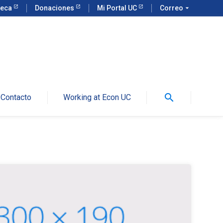
teca
Donaciones
Mi Portal UC
Correo
arrow_drop_down
search
Contacto
Working at Econ UC