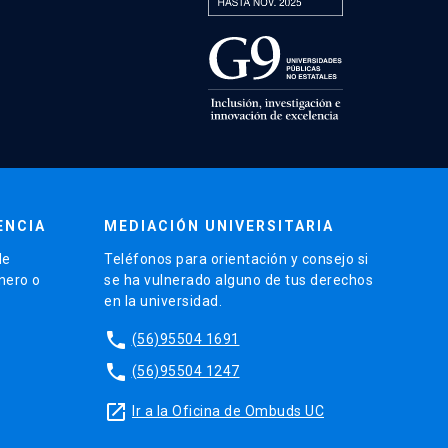
ENCIA
MEDIACIÓN UNIVERSITARIA
de
Teléfonos para orientación y consejo si
énero o
se ha vulnerado alguno de tus derechos
en la universidad.
phone
(56)95504 1691
phone
(56)95504 1247
launch
Ir a la Oficina de Ombuds UC