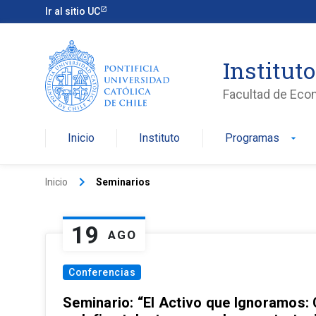
Ir al sitio UC
Institut
Facultad de Eco
Inicio
Instituto
Programas
arrow_drop_down
keyboard_arrow_right
Inicio
Seminarios
19
AGO
Conferencias
Seminario: “El Activo que Ignoramos: