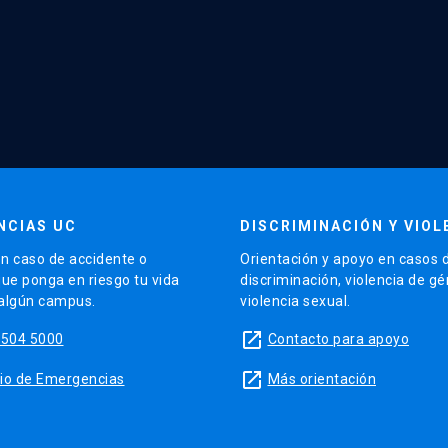
NCIAS UC
DISCRIMINACIÓN Y VIOL
n caso de accidente o
Orientación y apoyo en casos 
que ponga en riesgo tu vida
discriminación, violencia de g
 algún campus.
violencia sexual.
launch
5504 5000
Contacto para apoyo
launch
sitio de Emergencias
Más orientación