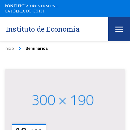
Instituto de Economía
keyboard_arrow_right
Inicio
Seminarios