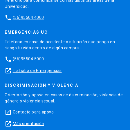
Teléfono para comunicarse con las distintas áreas de la
Universidad.
phone
(56)95504 4000
EMERGENCIAS UC
Teléfono en caso de accidente o situación que ponga en
riesgo tu vida dentro de algún campus.
phone
(56)95504 5000
launch
Ir al sitio de Emergencias
DISCRIMINACIÓN Y VIOLENCIA
Orientación y apoyo en casos de discriminación, violencia de
género o violencia sexual.
launch
Contacto para apoyo
launch
Más orientación