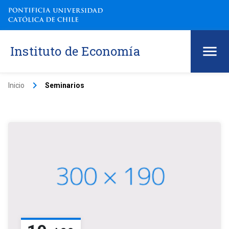
Instituto de Economía
keyboard_arrow_right
Inicio
Seminarios