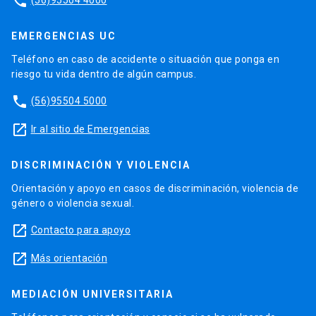
phone
EMERGENCIAS UC
Teléfono en caso de accidente o situación que ponga en
riesgo tu vida dentro de algún campus.
phone
(56)95504 5000
launch
Ir al sitio de Emergencias
DISCRIMINACIÓN Y VIOLENCIA
Orientación y apoyo en casos de discriminación, violencia de
género o violencia sexual.
launch
Contacto para apoyo
launch
Más orientación
MEDIACIÓN UNIVERSITARIA