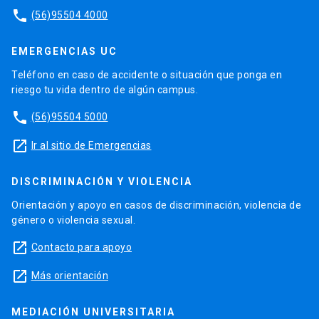
phone
(56)95504 4000
EMERGENCIAS UC
Teléfono en caso de accidente o situación que ponga en
riesgo tu vida dentro de algún campus.
phone
(56)95504 5000
launch
Ir al sitio de Emergencias
DISCRIMINACIÓN Y VIOLENCIA
Orientación y apoyo en casos de discriminación, violencia de
género o violencia sexual.
launch
Contacto para apoyo
launch
Más orientación
MEDIACIÓN UNIVERSITARIA