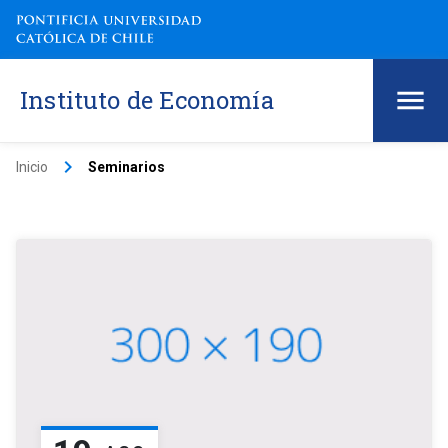
Instituto de Economía
keyboard_arrow_right
Inicio
Seminarios