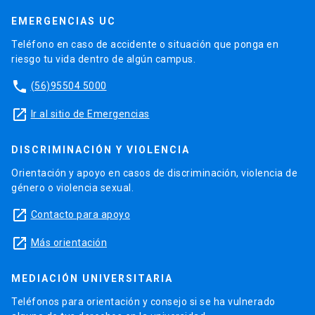
EMERGENCIAS UC
Teléfono en caso de accidente o situación que ponga en
riesgo tu vida dentro de algún campus.
phone
(56)95504 5000
launch
Ir al sitio de Emergencias
DISCRIMINACIÓN Y VIOLENCIA
Orientación y apoyo en casos de discriminación, violencia de
género o violencia sexual.
launch
Contacto para apoyo
launch
Más orientación
MEDIACIÓN UNIVERSITARIA
Teléfonos para orientación y consejo si se ha vulnerado