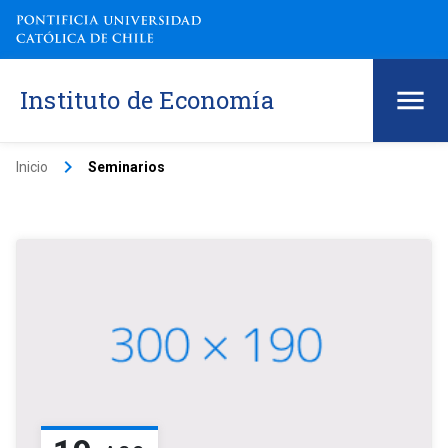
Instituto de Economía
keyboard_arrow_right
Inicio
Seminarios