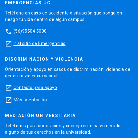
EMERGENCIAS UC
Teléfono en caso de accidente o situación que ponga en
riesgo tu vida dentro de algún campus.
phone
(56)95504 5000
launch
Ir al sitio de Emergencias
DISCRIMINACIÓN Y VIOLENCIA
Orientación y apoyo en casos de discriminación, violencia de
género o violencia sexual.
launch
Contacto para apoyo
launch
Más orientación
MEDIACIÓN UNIVERSITARIA
Teléfonos para orientación y consejo si se ha vulnerado
alguno de tus derechos en la universidad.