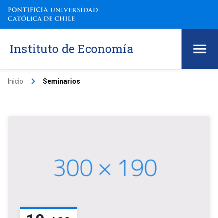
Instituto de Economía
keyboard_arrow_right
Inicio
Seminarios