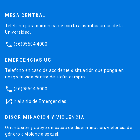
MESA CENTRAL
Teléfono para comunicarse con las distintas áreas de la
Universidad.
phone
(56)95504 4000
EMERGENCIAS UC
Teléfono en caso de accidente o situación que ponga en
riesgo tu vida dentro de algún campus.
phone
(56)95504 5000
launch
Ir al sitio de Emergencias
DISCRIMINACIÓN Y VIOLENCIA
Orientación y apoyo en casos de discriminación, violencia de
género o violencia sexual.