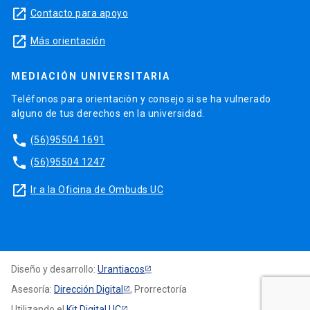
launch
Contacto para apoyo
launch
Más orientación
MEDIACIÓN UNIVERSITARIA
Teléfonos para orientación y consejo si se ha vulnerado
alguno de tus derechos en la universidad.
phone
(56)95504 1691
phone
(56)95504 1247
launch
Ir a la Oficina de Ombuds UC
Diseño y desarrollo:
Urantiacos
Asesoría:
Dirección Digital
, Prorrectoría
Utilizando el
Kit Digital UC