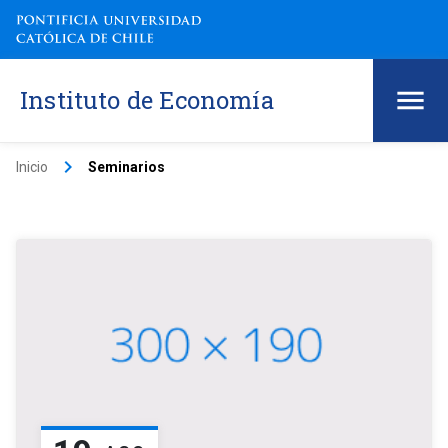
Instituto de Economía
keyboard_arrow_right
Inicio
Seminarios