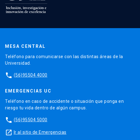
MESA CENTRAL
Teléfono para comunicarse con las distintas áreas de la
Universidad.
phone
(56)95504 4000
EMERGENCIAS UC
Teléfono en caso de accidente o situación que ponga en
riesgo tu vida dentro de algún campus.
phone
(56)95504 5000
launch
Ir al sitio de Emergencias