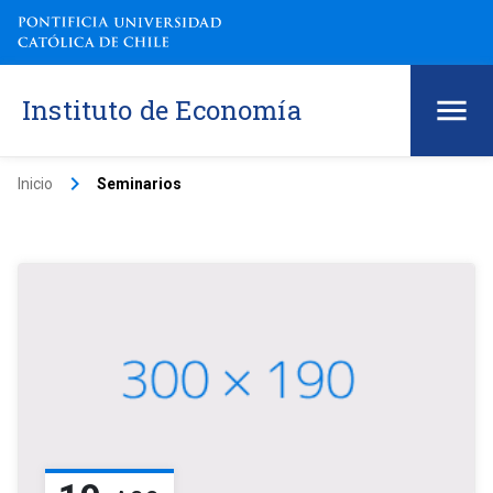
Instituto de Economía
keyboard_arrow_right
Inicio
Seminarios