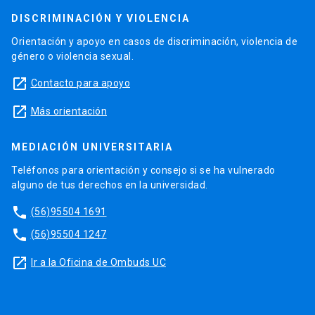
DISCRIMINACIÓN Y VIOLENCIA
Orientación y apoyo en casos de discriminación, violencia de
género o violencia sexual.
launch
Contacto para apoyo
launch
Más orientación
MEDIACIÓN UNIVERSITARIA
Teléfonos para orientación y consejo si se ha vulnerado
alguno de tus derechos en la universidad.
phone
(56)95504 1691
phone
(56)95504 1247
launch
Ir a la Oficina de Ombuds UC