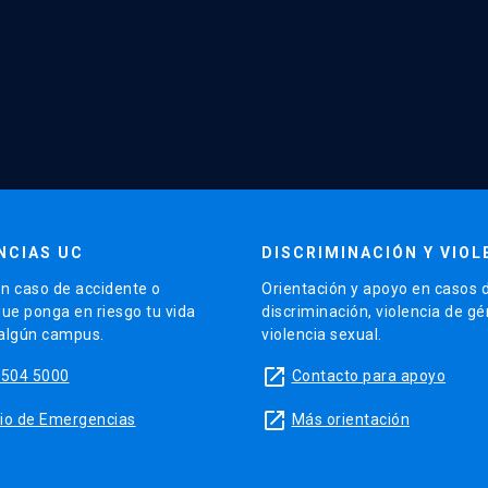
NCIAS UC
DISCRIMINACIÓN Y VIOL
n caso de accidente o
Orientación y apoyo en casos 
que ponga en riesgo tu vida
discriminación, violencia de g
 algún campus.
violencia sexual.
launch
5504 5000
Contacto para apoyo
launch
sitio de Emergencias
Más orientación