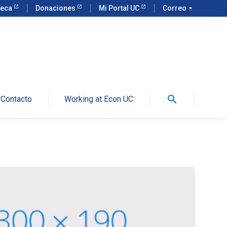
teca
Donaciones
Mi Portal UC
Correo
arrow_drop_down
search
Contacto
Working at Econ UC