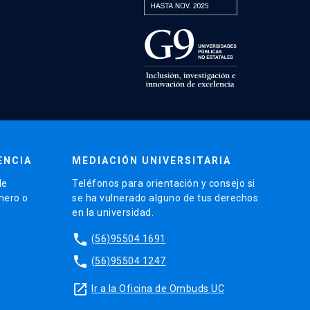
ENCIA
MEDIACIÓN UNIVERSITARIA
de
Teléfonos para orientación y consejo si
énero o
se ha vulnerado alguno de tus derechos
en la universidad.
phone
(56)95504 1691
phone
(56)95504 1247
launch
Ir a la Oficina de Ombuds UC