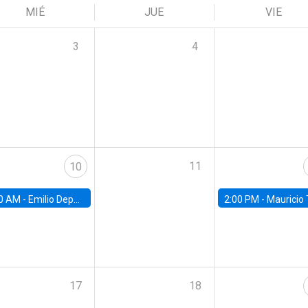
MIÉ
JUE
VIE
3
4
11
10
0 AM -
Emilio Depetris-Chauvín, Universidad Católica
2:00 PM -
Mauricio Tejada,
17
18