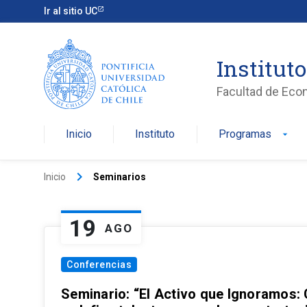
Ir al sitio UC
Institut
Facultad de Eco
Inicio
Instituto
Programas
arrow_drop_down
keyboard_arrow_right
Inicio
Seminarios
19
AGO
Conferencias
Seminario: “El Activo que Ignoramos: