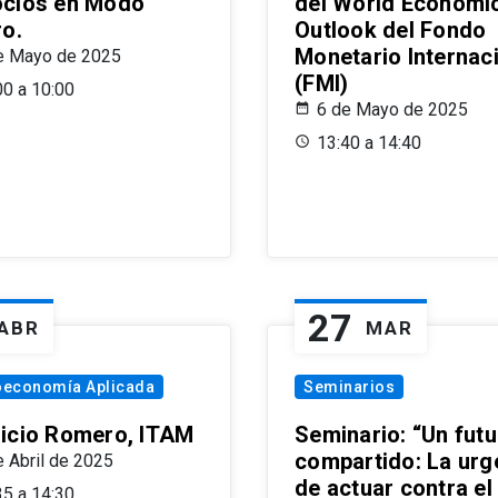
cios en Modo
del World Economi
ro.
Outlook del Fondo
Monetario Internac
e Mayo de 2025
(FMI)
00 a 10:00
6 de Mayo de 2025
13:40 a 14:40
27
ABR
MAR
oeconomía Aplicada
Seminarios
icio Romero, ITAM
Seminario: “Un futu
compartido: La urg
e Abril de 2025
de actuar contra el
35 a 14:30