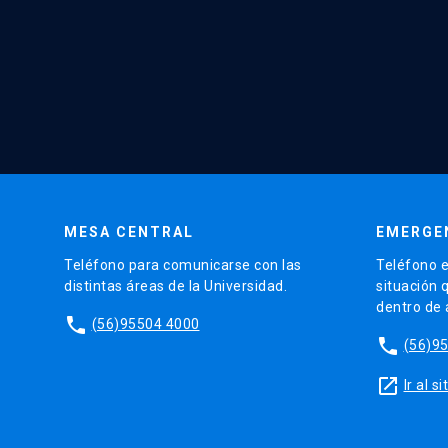
MESA CENTRAL
EMERGE
Teléfono para comunicarse con las
Teléfono e
distintas áreas de la Universidad.
situación 
dentro de
phone
(56)95504 4000
phone
(56)9
launch
Ir al 