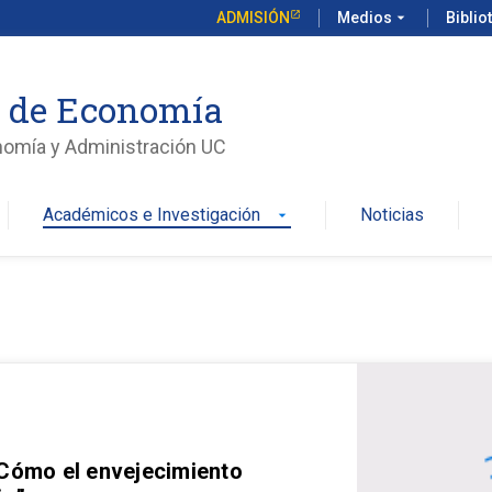
ADMISIÓN
Medios
arrow_drop_down
Biblio
o de Economía
nomía y Administración UC
Académicos e Investigación
Noticias
arrow_drop_down
 Cómo el envejecimiento