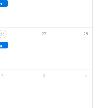
umbia
27
28
26
uke
2
3
4