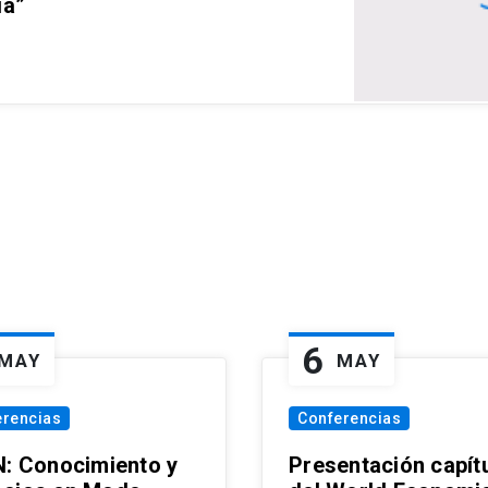
ia”
6
MAY
MAY
erencias
Conferencias
N: Conocimiento y
Presentación capít