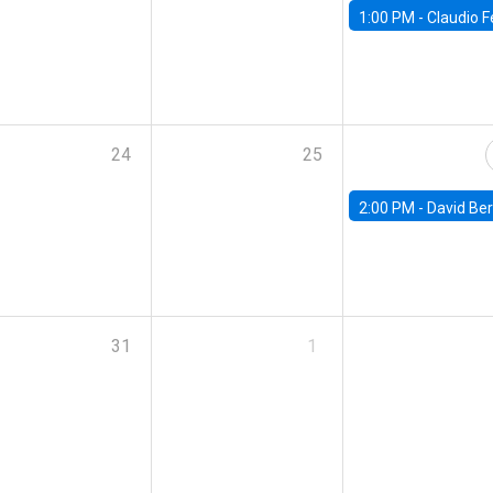
1:00 PM -
Claudio Ferraz, British Col
24
25
2:00 PM -
David Berger, D
31
1