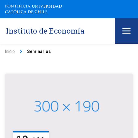
Instituto de Economía
keyboard_arrow_right
Inicio
Seminarios