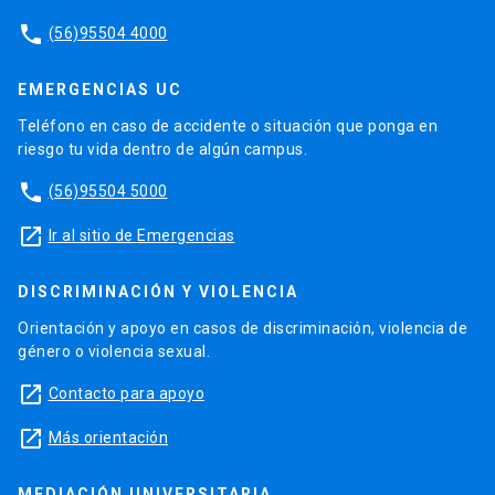
phone
(56)95504 4000
EMERGENCIAS UC
Teléfono en caso de accidente o situación que ponga en
riesgo tu vida dentro de algún campus.
phone
(56)95504 5000
launch
Ir al sitio de Emergencias
DISCRIMINACIÓN Y VIOLENCIA
Orientación y apoyo en casos de discriminación, violencia de
género o violencia sexual.
launch
Contacto para apoyo
launch
Más orientación
MEDIACIÓN UNIVERSITARIA