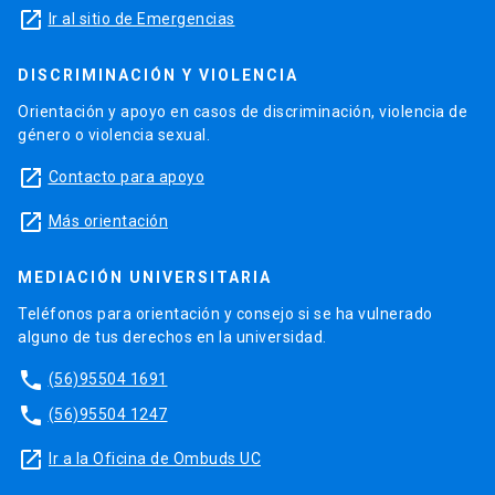
launch
Ir al sitio de Emergencias
DISCRIMINACIÓN Y VIOLENCIA
Orientación y apoyo en casos de discriminación, violencia de
género o violencia sexual.
launch
Contacto para apoyo
launch
Más orientación
MEDIACIÓN UNIVERSITARIA
Teléfonos para orientación y consejo si se ha vulnerado
alguno de tus derechos en la universidad.
phone
(56)95504 1691
phone
(56)95504 1247
launch
Ir a la Oficina de Ombuds UC