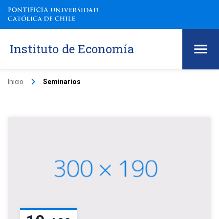
Instituto de Economía
keyboard_arrow_right
Inicio
Seminarios