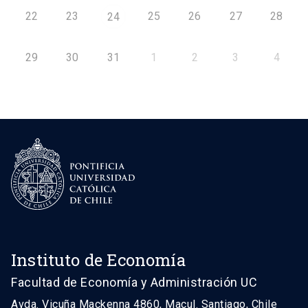
22
23
25
26
27
28
24
29
30
31
1
2
3
4
Instituto de Economía
Facultad de Economía y Administración UC
Avda. Vicuña Mackenna 4860, Macul. Santiago, Chile