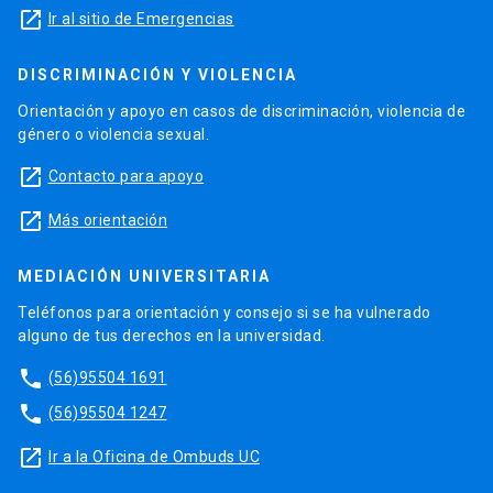
launch
Ir al sitio de Emergencias
DISCRIMINACIÓN Y VIOLENCIA
Orientación y apoyo en casos de discriminación, violencia de
género o violencia sexual.
launch
Contacto para apoyo
launch
Más orientación
MEDIACIÓN UNIVERSITARIA
Teléfonos para orientación y consejo si se ha vulnerado
alguno de tus derechos en la universidad.
phone
(56)95504 1691
phone
(56)95504 1247
launch
Ir a la Oficina de Ombuds UC