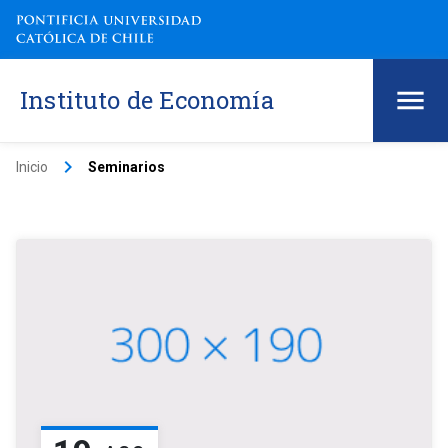
Instituto de Economía
keyboard_arrow_right
Inicio
Seminarios