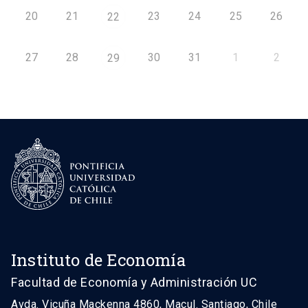
20
21
23
24
25
26
22
27
28
30
31
1
2
29
Instituto de Economía
Facultad de Economía y Administración UC
Avda. Vicuña Mackenna 4860, Macul. Santiago, Chile