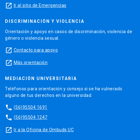
launch
Ir al sitio de Emergencias
DISCRIMINACIÓN Y VIOLENCIA
Orientación y apoyo en casos de discriminación, violencia de
género o violencia sexual.
launch
Contacto para apoyo
launch
Más orientación
MEDIACIÓN UNIVERSITARIA
Teléfonos para orientación y consejo si se ha vulnerado
alguno de tus derechos en la universidad.
phone
(56)95504 1691
phone
(56)95504 1247
launch
Ir a la Oficina de Ombuds UC