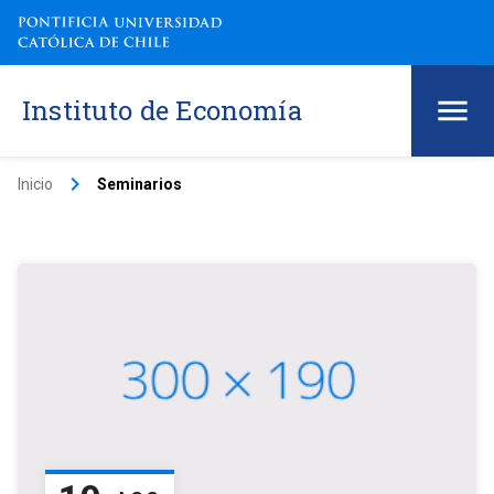
Instituto de Economía
keyboard_arrow_right
Inicio
Seminarios