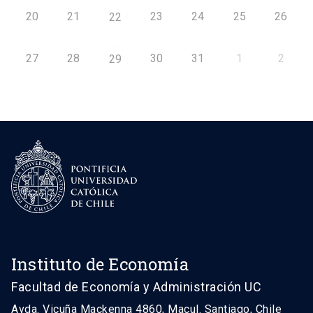
20
21
23
24
25
26
22
27
28
30
31
1
2
29
Instituto de Economía
Facultad de Economía y Administración UC
Avda. Vicuña Mackenna 4860, Macul. Santiago, Chile