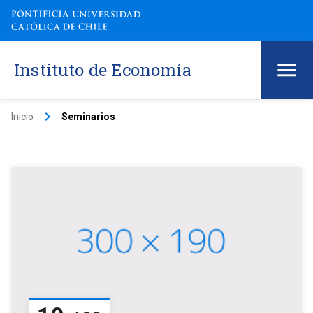
Instituto de Economía
keyboard_arrow_right
Inicio
Seminarios