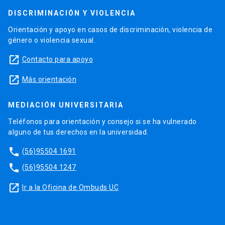
DISCRIMINACIÓN Y VIOLENCIA
Orientación y apoyo en casos de discriminación, violencia de
género o violencia sexual.
launch
Contacto para apoyo
launch
Más orientación
MEDIACIÓN UNIVERSITARIA
Teléfonos para orientación y consejo si se ha vulnerado
alguno de tus derechos en la universidad.
phone
(56)95504 1691
phone
(56)95504 1247
launch
Ir a la Oficina de Ombuds UC