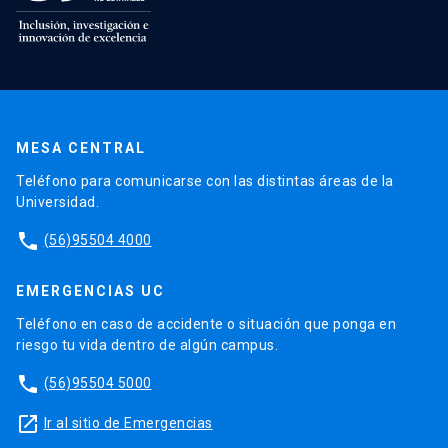
MESA CENTRAL
Teléfono para comunicarse con las distintas áreas de la
Universidad.
phone
(56)95504 4000
EMERGENCIAS UC
Teléfono en caso de accidente o situación que ponga en
riesgo tu vida dentro de algún campus.
phone
(56)95504 5000
launch
Ir al sitio de Emergencias