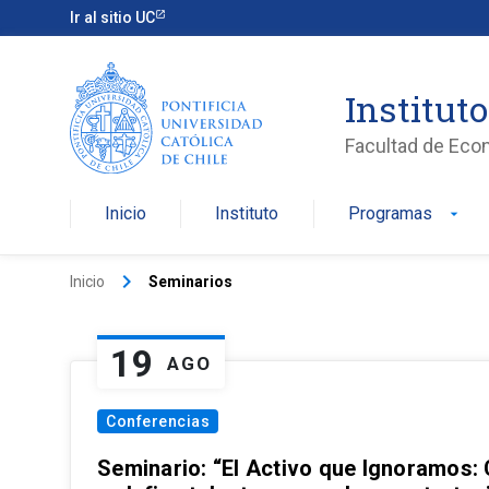
Ir al sitio UC
Institut
Facultad de Eco
Inicio
Instituto
Programas
arrow_drop_down
keyboard_arrow_right
Inicio
Seminarios
19
AGO
Conferencias
Seminario: “El Activo que Ignoramos: