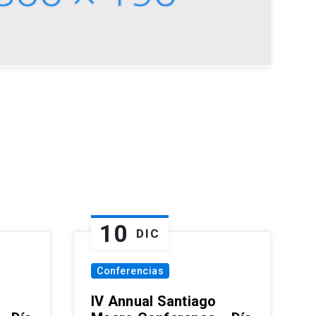
10
DIC
Conferencias
IV Annual Santiago