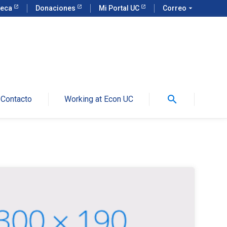
teca
Donaciones
Mi Portal UC
Correo
arrow_drop_down
search
Contacto
Working at Econ UC