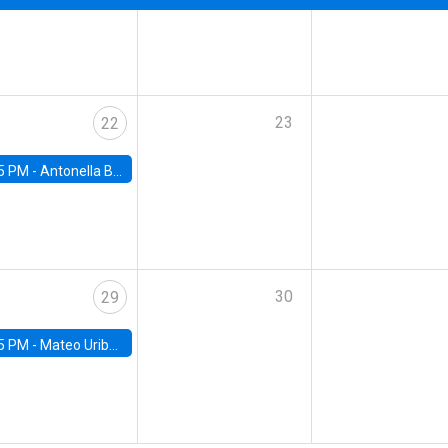
23
22
5 PM -
Antonella Bancalari, Institute for Fiscal Studies (IFS) and Research Associate at University College London (UCL)
30
29
5 PM -
Mateo Uribe-Castro, Universidad de los Andes (Colombia)