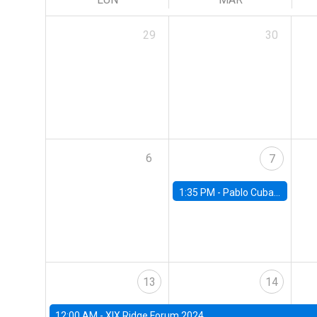
29
30
6
7
1:35 PM -
Pablo Cuba, FED Board
13
14
12:00 AM -
XIX Ridge Forum 2024