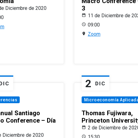
omía
Macro Conference 
3
de Diciembre de 2020
11 de Diciembre de 20
00
09:00
om
Zoom
2
DIC
DIC
erencias
Microeconomía Aplicad
nnual Santiago
Thomas Fujiwara,
o Conference – Día
Princeton Universit
2 de Diciembre de 202
e Diciembre de 2020
15:30