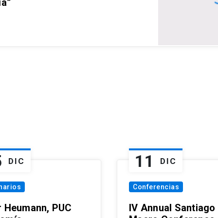
ia”
5
11
DIC
DIC
narios
Conferencias
r Heumann, PUC
IV Annual Santiago