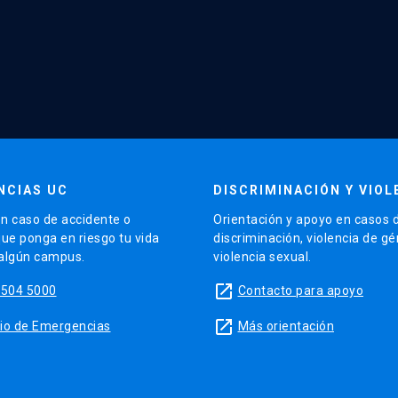
NCIAS UC
DISCRIMINACIÓN Y VIOL
n caso de accidente o
Orientación y apoyo en casos 
que ponga en riesgo tu vida
discriminación, violencia de g
 algún campus.
violencia sexual.
launch
5504 5000
Contacto para apoyo
launch
sitio de Emergencias
Más orientación