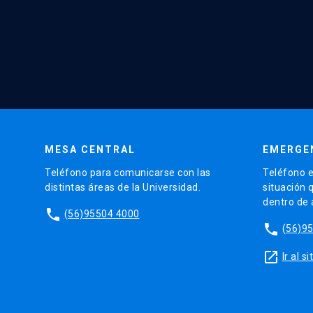
MESA CENTRAL
EMERGE
Teléfono para comunicarse con las
Teléfono e
distintas áreas de la Universidad.
situación 
dentro de
phone
(56)95504 4000
phone
(56)9
launch
Ir al 