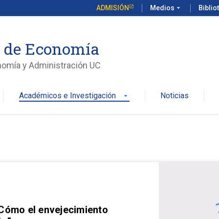
ADMISIÓN
Medios
arrow_drop_down
Biblio
o de Economía
nomía y Administración UC
Académicos e Investigación
Noticias
arrow_drop_down
 Cómo el envejecimiento