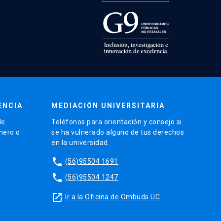
ENCIA
MEDIACIÓN UNIVERSITARIA
de
Teléfonos para orientación y consejo si
énero o
se ha vulnerado alguno de tus derechos
en la universidad.
phone
(56)95504 1691
phone
(56)95504 1247
launch
Ir a la Oficina de Ombuds UC