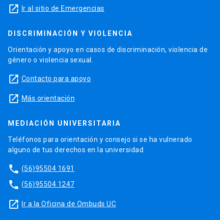
launch
Ir al sitio de Emergencias
DISCRIMINACIÓN Y VIOLENCIA
Orientación y apoyo en casos de discriminación, violencia de
género o violencia sexual.
launch
Contacto para apoyo
launch
Más orientación
MEDIACIÓN UNIVERSITARIA
Teléfonos para orientación y consejo si se ha vulnerado
alguno de tus derechos en la universidad.
phone
(56)95504 1691
phone
(56)95504 1247
launch
Ir a la Oficina de Ombuds UC