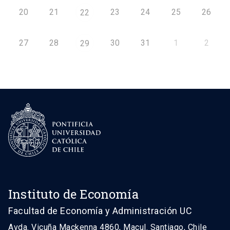
20
21
23
24
25
26
22
27
28
30
31
1
2
29
Instituto de Economía
Facultad de Economía y Administración UC
Avda. Vicuña Mackenna 4860, Macul. Santiago, Chile