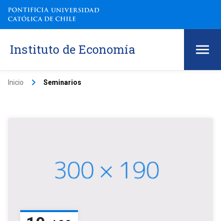
Instituto de Economía
keyboard_arrow_right
Inicio
Seminarios