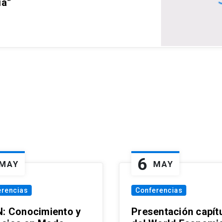
ia”
6
MAY
MAY
erencias
Conferencias
N: Conocimiento y
Presentación capít