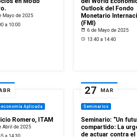
cios en Modo
del World Economi
ro.
Outlook del Fondo
Monetario Internac
e Mayo de 2025
(FMI)
00 a 10:00
6 de Mayo de 2025
13:40 a 14:40
27
ABR
MAR
oeconomía Aplicada
Seminarios
icio Romero, ITAM
Seminario: “Un futu
compartido: La urg
e Abril de 2025
de actuar contra el
35 a 14:30