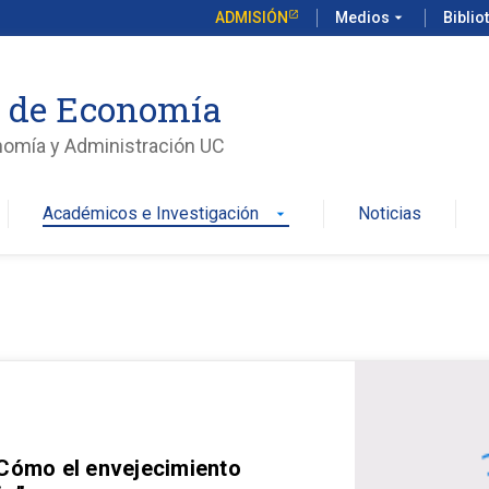
ADMISIÓN
Medios
arrow_drop_down
Biblio
o de Economía
nomía y Administración UC
Académicos e Investigación
Noticias
arrow_drop_down
 Cómo el envejecimiento