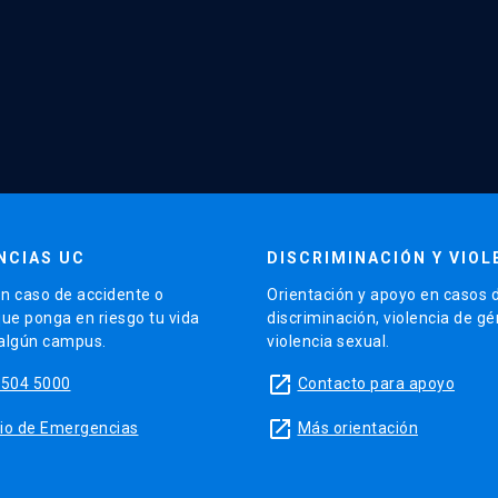
NCIAS UC
DISCRIMINACIÓN Y VIOL
n caso de accidente o
Orientación y apoyo en casos 
que ponga en riesgo tu vida
discriminación, violencia de g
 algún campus.
violencia sexual.
launch
5504 5000
Contacto para apoyo
launch
sitio de Emergencias
Más orientación