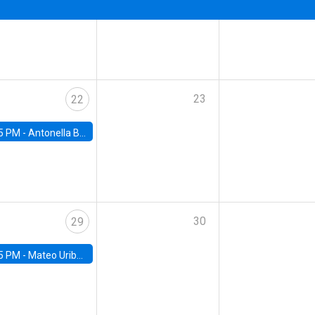
23
22
5 PM -
Antonella Bancalari, Institute for Fiscal Studies (IFS) and Research Associate at University College London (UCL)
30
29
5 PM -
Mateo Uribe-Castro, Universidad de los Andes (Colombia)