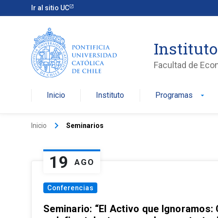
Ir al sitio UC
Institut
Facultad de Eco
Inicio
Instituto
Programas
arrow_drop_down
keyboard_arrow_right
Inicio
Seminarios
19
AGO
Conferencias
Seminario: “El Activo que Ignoramos: