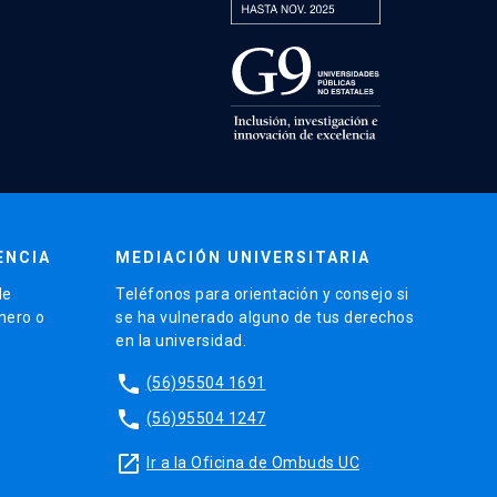
ENCIA
MEDIACIÓN UNIVERSITARIA
de
Teléfonos para orientación y consejo si
énero o
se ha vulnerado alguno de tus derechos
en la universidad.
phone
(56)95504 1691
phone
(56)95504 1247
launch
Ir a la Oficina de Ombuds UC