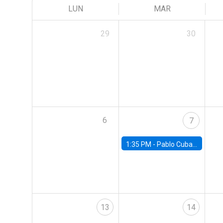
LUN
MAR
29
30
6
7
1:35 PM -
Pablo Cuba, FED Board
13
14