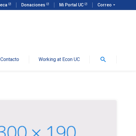
teca
Donaciones
Mi Portal UC
Correo
arrow_drop_down
search
Contacto
Working at Econ UC