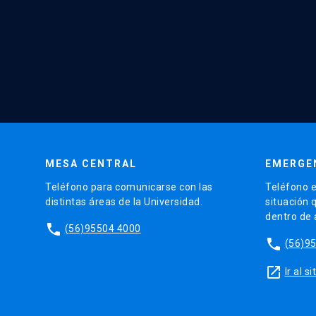
MESA CENTRAL
EMERGE
Teléfono para comunicarse con las
Teléfono e
distintas áreas de la Universidad.
situación 
dentro de
phone
(56)95504 4000
phone
(56)9
launch
Ir al 