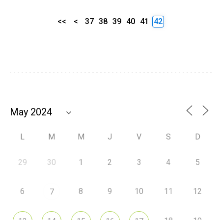
<<
<
37
38
39
40
41
42
L
M
M
J
V
S
D
29
30
1
2
3
4
5
6
8
9
10
11
12
7