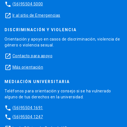
phone
(56)95504 5000
launch
Ir al sitio de Emergencias
DISCRIMINACIÓN Y VIOLENCIA
Orientación y apoyo en casos de discriminación, violencia de
género o violencia sexual.
launch
Contacto para apoyo
launch
Más orientación
MEDIACIÓN UNIVERSITARIA
Teléfonos para orientación y consejo si se ha vulnerado
alguno de tus derechos en la universidad.
phone
(56)95504 1691
phone
(56)95504 1247