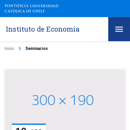
Instituto de Economía
keyboard_arrow_right
Inicio
Seminarios