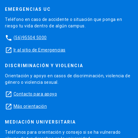
EMERGENCIAS UC
Teléfono en caso de accidente o situación que ponga en
riesgo tu vida dentro de algún campus.
phone
(56)95504 5000
launch
Ir al sitio de Emergencias
DISCRIMINACIÓN Y VIOLENCIA
Orientación y apoyo en casos de discriminación, violencia de
género o violencia sexual.
launch
Contacto para apoyo
launch
Más orientación
MEDIACIÓN UNIVERSITARIA
Teléfonos para orientación y consejo si se ha vulnerado