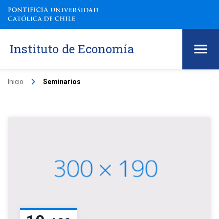
Instituto de Economía
keyboard_arrow_right
Inicio
Seminarios