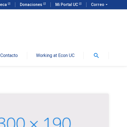
teca
Donaciones
Mi Portal UC
Correo
arrow_drop_down
search
Contacto
Working at Econ UC