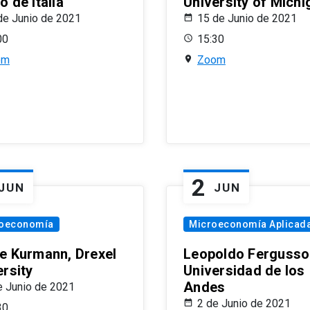
 de Italia
University of Michi
de Junio de 2021
15 de Junio de 2021
00
15:30
om
Zoom
2
JUN
JUN
oeconomía
Microeconomía Aplicad
e Kurmann, Drexel
Leopoldo Fergusso
ersity
Universidad de los
Andes
e Junio de 2021
2 de Junio de 2021
30