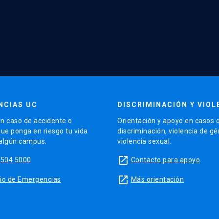
NCIAS UC
DISCRIMINACIÓN Y VIOL
n caso de accidente o
Orientación y apoyo en casos 
que ponga en riesgo tu vida
discriminación, violencia de g
 algún campus.
violencia sexual.
launch
5504 5000
Contacto para apoyo
launch
sitio de Emergencias
Más orientación