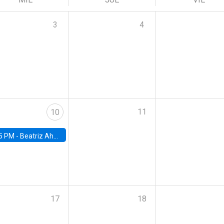
3
4
11
10
5 PM -
Beatriz Ahumada, PhD candidate, Universidad de Pittsburgh
17
18