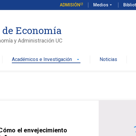
ADMISIÓN
Medios
arrow_drop_down
Biblio
o de Economía
nomía y Administración UC
Académicos e Investigación
Noticias
arrow_drop_down
 Cómo el envejecimiento