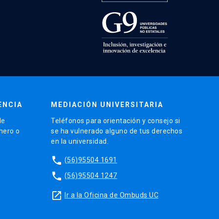
ENCIA
MEDIACIÓN UNIVERSITARIA
de
Teléfonos para orientación y consejo si
énero o
se ha vulnerado alguno de tus derechos
en la universidad.
phone
(56)95504 1691
phone
(56)95504 1247
launch
Ir a la Oficina de Ombuds UC