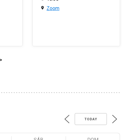
Zoom
>
TODAY
SÁB
DOM