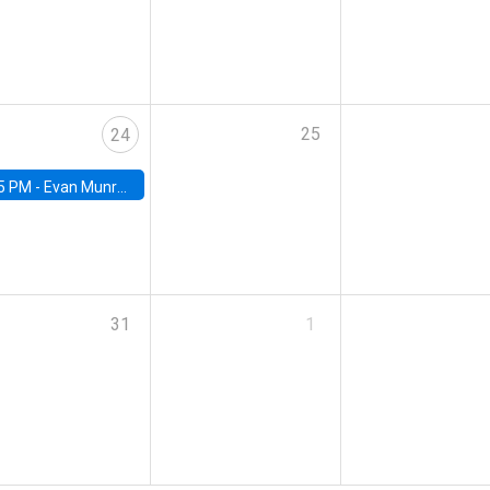
25
24
5 PM -
Evan Munro, Neyman Visiting Assistant Professor in the Department of Statistics at UC Berkeley
31
1