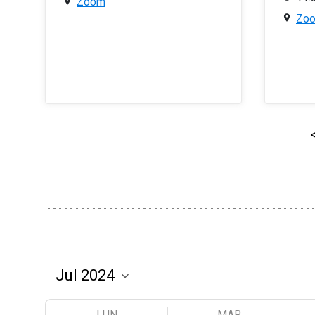
Zoom
Zo
LUN
MAR