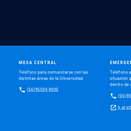
MESA CENTRAL
EMERGE
Teléfono para comunicarse con las
Teléfono e
distintas áreas de la Universidad.
situación 
dentro de
phone
(56)95504 4000
phone
(56)9
launch
Ir al 