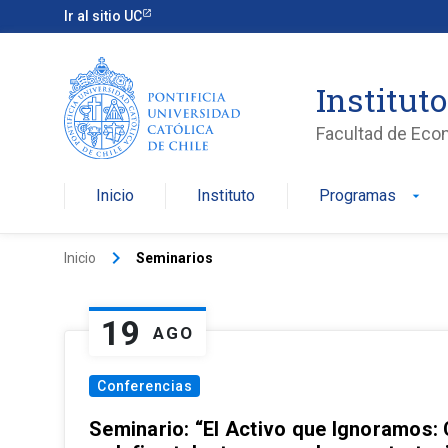
Ir al sitio UC
Institut
Facultad de Eco
Inicio
Instituto
Programas
arrow_drop_down
keyboard_arrow_right
Inicio
Seminarios
19
AGO
Conferencias
Seminario: “El Activo que Ignoramos: