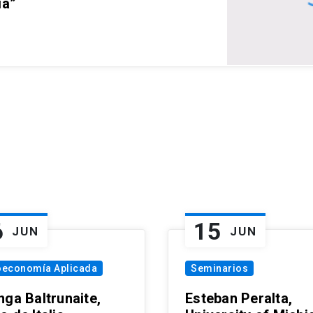
ia”
6
15
JUN
JUN
oeconomía Aplicada
Seminarios
nga Baltrunaite,
Esteban Peralta,