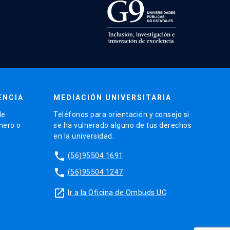
ENCIA
MEDIACIÓN UNIVERSITARIA
de
Teléfonos para orientación y consejo si
énero o
se ha vulnerado alguno de tus derechos
en la universidad.
phone
(56)95504 1691
phone
(56)95504 1247
launch
Ir a la Oficina de Ombuds UC