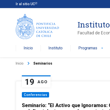
Ir al sitio UC
Institut
Facultad de Eco
Inicio
Instituto
Programas
arrow_drop_down
keyboard_arrow_right
Inicio
Seminarios
19
AGO
Conferencias
Seminario: “El Activo que Ignoramos: