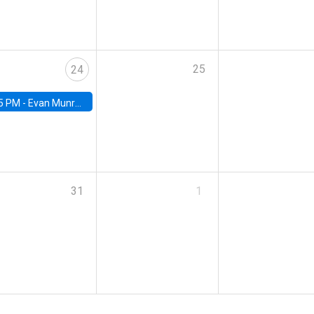
25
24
5 PM -
Evan Munro, Neyman Visiting Assistant Professor in the Department of Statistics at UC Berkeley
31
1