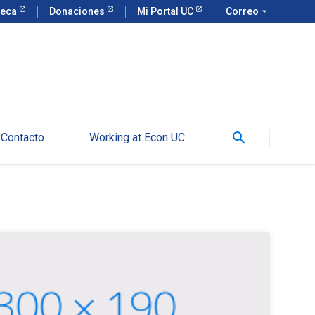
teca
Donaciones
Mi Portal UC
Correo
arrow_drop_down
search
Contacto
Working at Econ UC