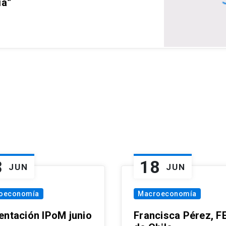
ia”
3
18
JUN
JUN
oeconomía
Macroeconomía
entación IPoM junio
Francisca Pérez, F