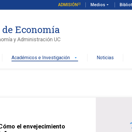
ADMISIÓN
Medios
arrow_drop_down
Biblio
o de Economía
nomía y Administración UC
Académicos e Investigación
Noticias
arrow_drop_down
 Cómo el envejecimiento