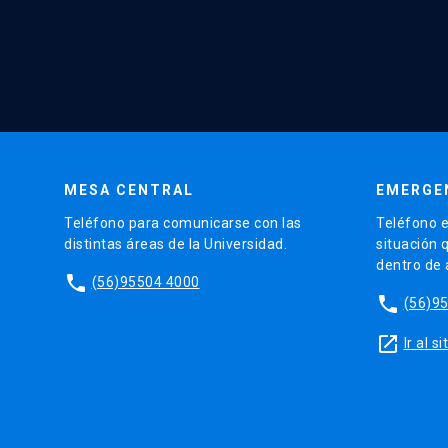
MESA CENTRAL
EMERGE
Teléfono para comunicarse con las
Teléfono e
distintas áreas de la Universidad.
situación 
dentro de
phone
(56)95504 4000
phone
(56)9
launch
Ir al 