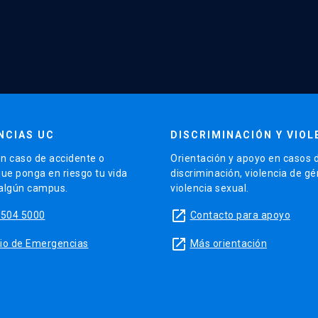
NCIAS UC
DISCRIMINACIÓN Y VIOL
n caso de accidente o
Orientación y apoyo en casos 
que ponga en riesgo tu vida
discriminación, violencia de g
 algún campus.
violencia sexual.
launch
5504 5000
Contacto para apoyo
launch
sitio de Emergencias
Más orientación