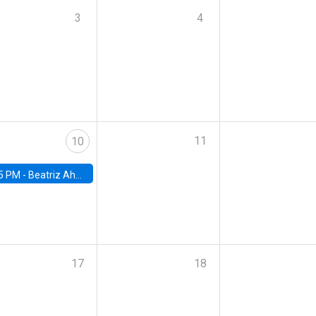
3
4
11
10
5 PM -
Beatriz Ahumada, PhD candidate, Universidad de Pittsburgh
17
18