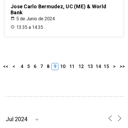
Jose Carlo Bermudez, UC (ME) & World
Bank
5 de Junio de 2024
13:35 a 14:35
<<
<
4
5
6
7
8
9
10
11
12
13
14
15
>
>>