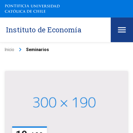
Instituto de Economía
keyboard_arrow_right
Inicio
Seminarios