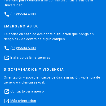
Teléfono para comunicarse con las distintas áreas de la
Universidad.
phone
(56)95504 4000
EMERGENCIAS UC
Teléfono en caso de accidente o situación que ponga en
riesgo tu vida dentro de algún campus.
phone
(56)95504 5000
launch
Ir al sitio de Emergencias
DISCRIMINACIÓN Y VIOLENCIA
Orientación y apoyo en casos de discriminación, violencia de
género o violencia sexual.
launch
Contacto para apoyo
launch
Más orientación