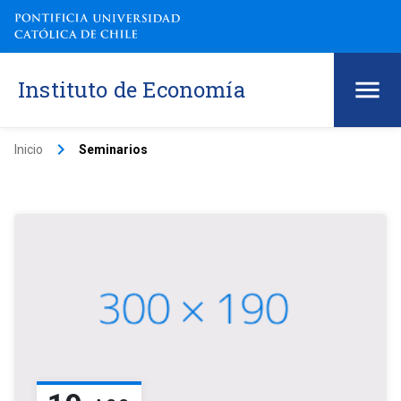
Instituto de Economía
keyboard_arrow_right
Inicio
Seminarios