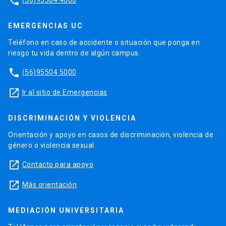
phone
EMERGENCIAS UC
Teléfono en caso de accidente o situación que ponga en
riesgo tu vida dentro de algún campus.
phone
(56)95504 5000
launch
Ir al sitio de Emergencias
DISCRIMINACIÓN Y VIOLENCIA
Orientación y apoyo en casos de discriminación, violencia de
género o violencia sexual.
launch
Contacto para apoyo
launch
Más orientación
MEDIACIÓN UNIVERSITARIA