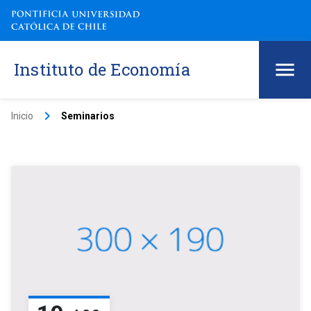
Instituto de Economía
keyboard_arrow_right
Inicio
Seminarios