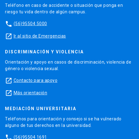
Teléfono en caso de accidente o situación que ponga en
riesgo tu vida dentro de algún campus.
phone
(56)95504 5000
launch
Ir al sitio de Emergencias
DISCRIMINACIÓN Y VIOLENCIA
Orientación y apoyo en casos de discriminación, violencia de
género o violencia sexual.
launch
Contacto para apoyo
launch
Más orientación
MEDIACIÓN UNIVERSITARIA
Teléfonos para orientación y consejo si se ha vulnerado
alguno de tus derechos en la universidad.
phone
(56)95504 1691