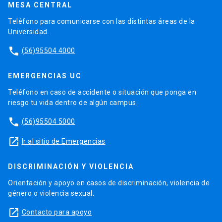
MESA CENTRAL
Teléfono para comunicarse con las distintas áreas de la
Universidad.
phone
(56)95504 4000
EMERGENCIAS UC
Teléfono en caso de accidente o situación que ponga en
riesgo tu vida dentro de algún campus.
phone
(56)95504 5000
launch
Ir al sitio de Emergencias
DISCRIMINACIÓN Y VIOLENCIA
Orientación y apoyo en casos de discriminación, violencia de
género o violencia sexual.
launch
Contacto para apoyo