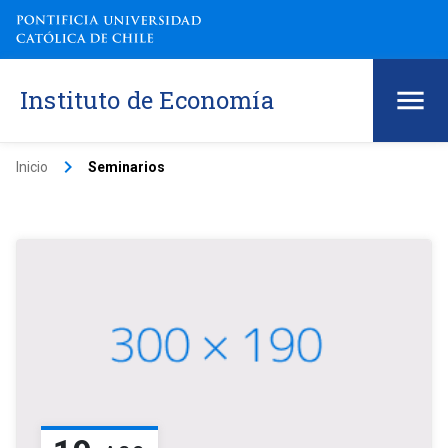
Instituto de Economía
keyboard_arrow_right
Inicio
Seminarios