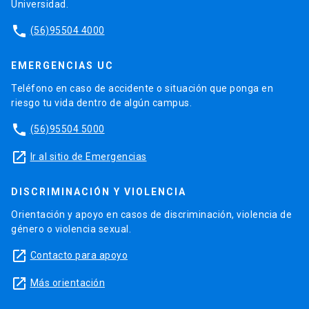
Universidad.
phone
(56)95504 4000
EMERGENCIAS UC
Teléfono en caso de accidente o situación que ponga en
riesgo tu vida dentro de algún campus.
phone
(56)95504 5000
launch
Ir al sitio de Emergencias
DISCRIMINACIÓN Y VIOLENCIA
Orientación y apoyo en casos de discriminación, violencia de
género o violencia sexual.
launch
Contacto para apoyo
launch
Más orientación