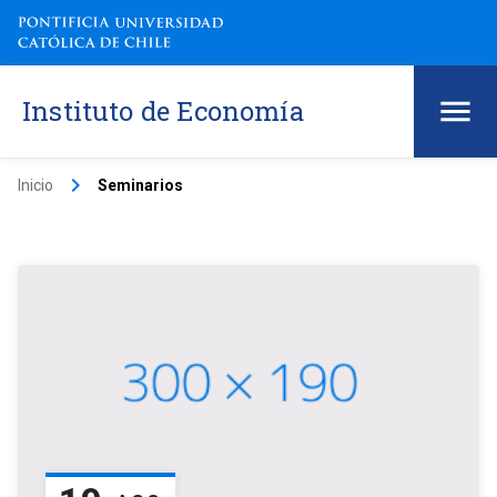
Instituto de Economía
keyboard_arrow_right
Inicio
Seminarios