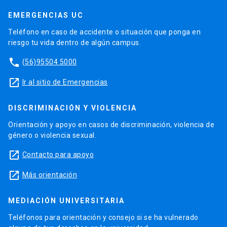
EMERGENCIAS UC
Teléfono en caso de accidente o situación que ponga en
riesgo tu vida dentro de algún campus.
phone
(56)95504 5000
launch
Ir al sitio de Emergencias
DISCRIMINACIÓN Y VIOLENCIA
Orientación y apoyo en casos de discriminación, violencia de
género o violencia sexual.
launch
Contacto para apoyo
launch
Más orientación
MEDIACIÓN UNIVERSITARIA
Teléfonos para orientación y consejo si se ha vulnerado