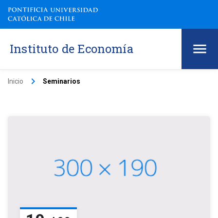
Instituto de Economía
keyboard_arrow_right
Inicio
Seminarios