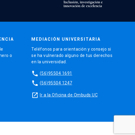
ENCIA
MEDIACIÓN UNIVERSITARIA
de
Teléfonos para orientación y consejo si
énero o
se ha vulnerado alguno de tus derechos
en la universidad.
phone
(56)95504 1691
phone
(56)95504 1247
launch
Ir a la Oficina de Ombuds UC