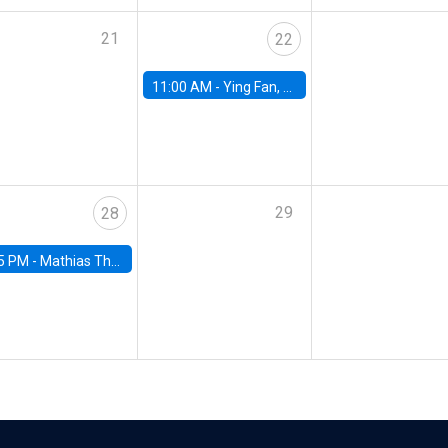
21
22
11:00 AM -
Ying Fan, University of Michigan
29
28
5 PM -
Mathias Thoenig, University of Lausanne