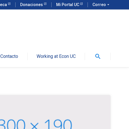
teca
Donaciones
Mi Portal UC
Correo
arrow_drop_down
search
Contacto
Working at Econ UC