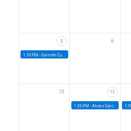
6
5
1:35 PM -
Germán Cubas, University of Houston
12
13
1:35 PM -
Alvaro Garcia-Marin, Universidad de Los Andes
1:3