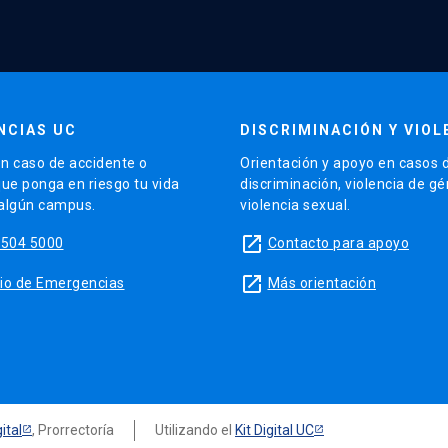
NCIAS UC
DISCRIMINACIÓN Y VIOL
n caso de accidente o
Orientación y apoyo en casos 
que ponga en riesgo tu vida
discriminación, violencia de g
 algún campus.
violencia sexual.
launch
5504 5000
Contacto para apoyo
launch
sitio de Emergencias
Más orientación
ital
, Prorrectoría
Utilizando el
Kit Digital UC