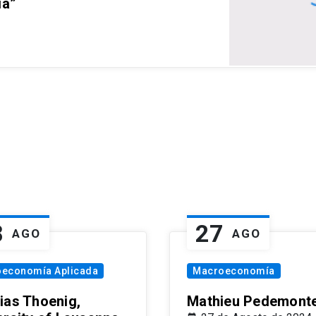
ia”
8
27
AGO
AGO
oeconomía Aplicada
Macroeconomía
ias Thoenig,
Mathieu Pedemonte