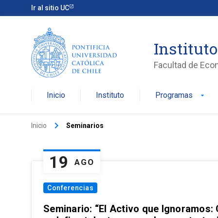
Ir al sitio UC
Institut
Facultad de Eco
Inicio
Instituto
Programas
arrow_drop_down
keyboard_arrow_right
Inicio
Seminarios
19
AGO
Conferencias
Seminario: “El Activo que Ignoramos: