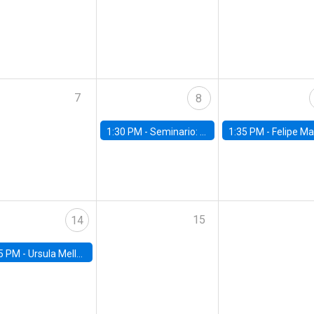
7
8
1:30 PM -
Seminario: “Recuperando la humanidad para progresar en la era de la IA»
1:35 PM -
Felipe Martínez, alumno Doctorado en Ec
15
14
5 PM -
Ursula Mello, Insper - Institute of Education and Research