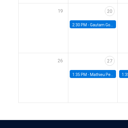
19
20
2:30 PM -
Gautam Gowrisankaran, Columbia University
26
27
1:35 PM -
Mathieu Pedemonte, IDB
1:3