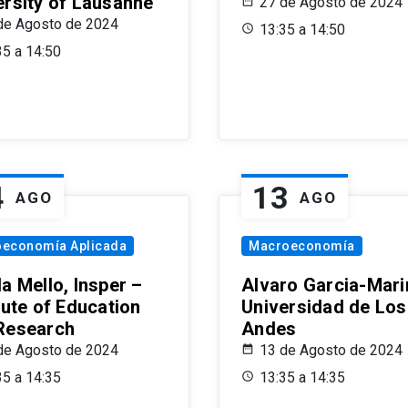
ersity of Lausanne
27 de Agosto de 2024
de Agosto de 2024
13:35 a 14:50
35 a 14:50
4
13
AGO
AGO
oeconomía Aplicada
Macroeconomía
a Mello, Insper –
Alvaro Garcia-Mari
tute of Education
Universidad de Los
Research
Andes
de Agosto de 2024
13 de Agosto de 2024
35 a 14:35
13:35 a 14:35