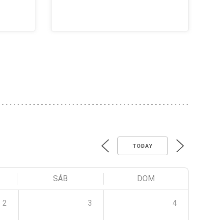
TODAY
SÁB
DOM
2
3
4