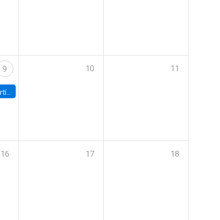
10
11
9
onomía UC
16
17
18