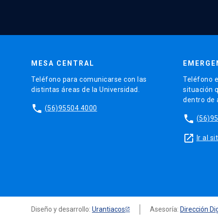
MESA CENTRAL
EMERGE
Teléfono para comunicarse con las
Teléfono e
distintas áreas de la Universidad.
situación 
dentro de
phone
(56)95504 4000
phone
(56)9
launch
Ir al 
Diseño y desarrollo:
Urantiacos
Asesoría:
Dirección Dig