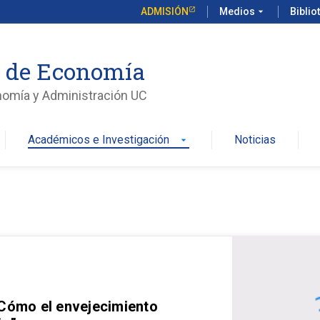
ADMISIÓN
Medios
arrow_drop_down
Biblio
o de Economía
nomía y Administración UC
Académicos e Investigación
Noticias
arrow_drop_down
 Cómo el envejecimiento