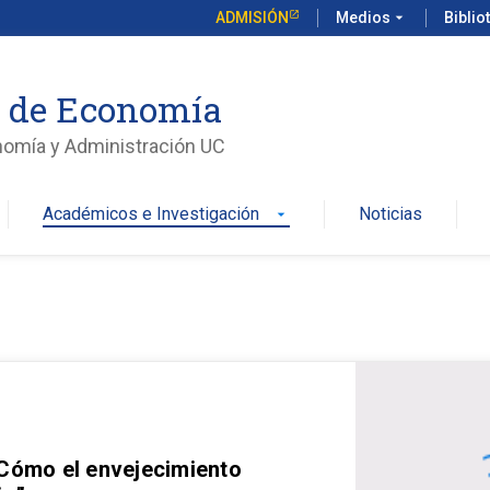
ADMISIÓN
Medios
arrow_drop_down
Biblio
o de Economía
nomía y Administración UC
Académicos e Investigación
Noticias
arrow_drop_down
 Cómo el envejecimiento