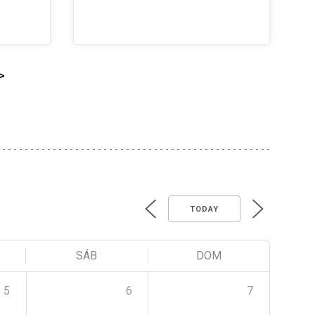
>
TODAY
SÁB
DOM
5
6
7