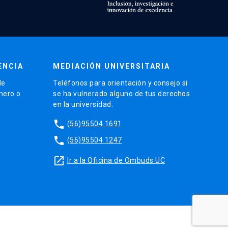
ENCIA
MEDIACIÓN UNIVERSITARIA
de
Teléfonos para orientación y consejo si
énero o
se ha vulnerado alguno de tus derechos
en la universidad.
phone
(56)95504 1691
phone
(56)95504 1247
launch
Ir a la Oficina de Ombuds UC