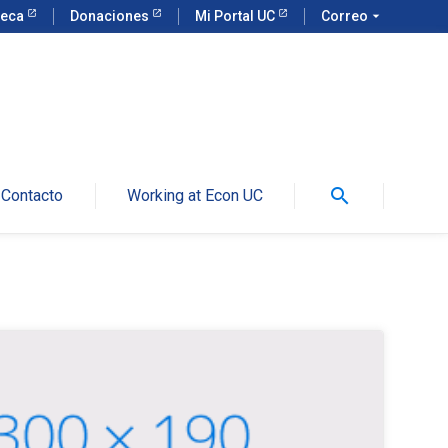
teca
Donaciones
Mi Portal UC
Correo
arrow_drop_down
search
Contacto
Working at Econ UC