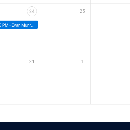
25
24
5 PM -
Evan Munro, Neyman Visiting Assistant Professor in the Department of Statistics at UC Berkeley
31
1