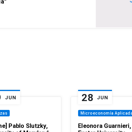
ia”
9
28
JUN
JUN
nzas
Microeconomía Aplicad
ne] Pablo Slutzky,
Eleonora Guarnieri,