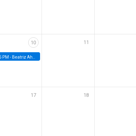
11
10
5 PM -
Beatriz Ahumada, PhD candidate, Universidad de Pittsburgh
17
18