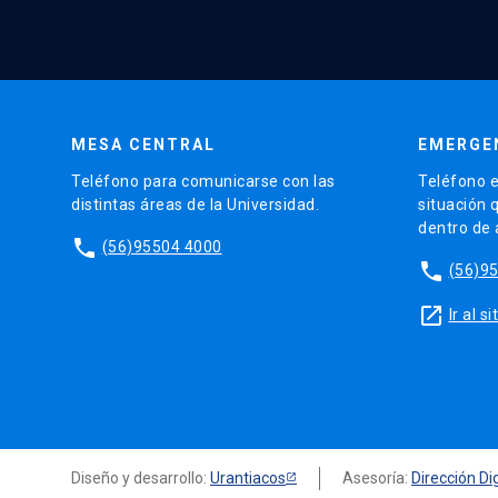
MESA CENTRAL
EMERGE
Teléfono para comunicarse con las
Teléfono e
distintas áreas de la Universidad.
situación 
dentro de
phone
(56)95504 4000
phone
(56)9
launch
Ir al 
Diseño y desarrollo:
Urantiacos
Asesoría:
Dirección Dig