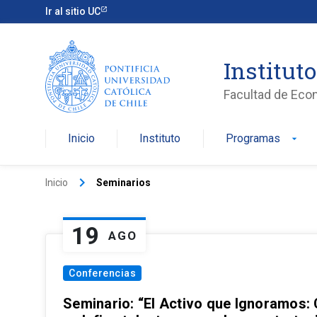
Ir al sitio UC
Institut
Facultad de Eco
Inicio
Instituto
Programas
arrow_drop_down
keyboard_arrow_right
Inicio
Seminarios
19
AGO
Conferencias
Seminario: “El Activo que Ignoramos: