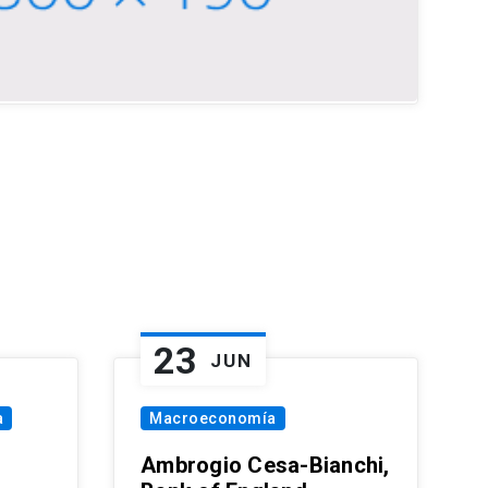
23
JUN
a
Macroeconomía
Ambrogio Cesa-Bianchi,