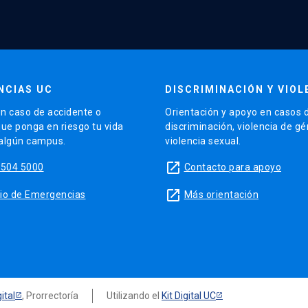
NCIAS UC
DISCRIMINACIÓN Y VIOL
n caso de accidente o
Orientación y apoyo en casos 
que ponga en riesgo tu vida
discriminación, violencia de g
 algún campus.
violencia sexual.
launch
5504 5000
Contacto para apoyo
launch
sitio de Emergencias
Más orientación
ital
, Prorrectoría
Utilizando el
Kit Digital UC