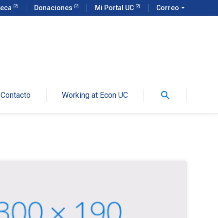
teca
Donaciones
Mi Portal UC
Correo
arrow_drop_down
search
Contacto
Working at Econ UC