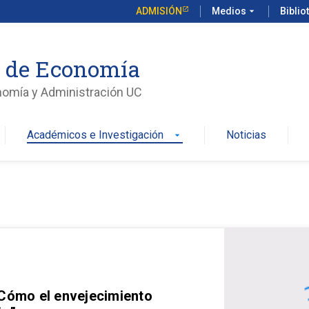
ADMISIÓN
Medios
arrow_drop_down
Biblio
o de Economía
nomía y Administración UC
Académicos e Investigación
Noticias
arrow_drop_down
 Cómo el envejecimiento