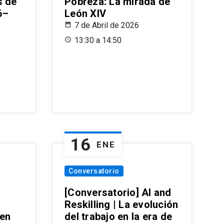
s de
Pobreza: La mirada de
6–
León XIV
7 de Abril de 2026
13:30 a 14:50
16
ENE
Conversatorio
[Conversatorio] AI and
Reskilling | La evolución
 en
del trabajo en la era de