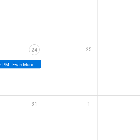
25
24
5 PM -
Evan Munro, Neyman Visiting Assistant Professor in the Department of Statistics at UC Berkeley
31
1