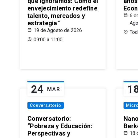
que Ignoramos: Cómo el
años
envejecimiento redefine
Econ
talento, mercados y
6 d
estrategia”
Ago
19 de Agosto de 2026
Todo
09:00 a 11:00
24
1
MAR
Conversatorio
Micr
Conversatorio:
Nano
“Pobreza y Educación:
Berk
Perspectivas y
18 