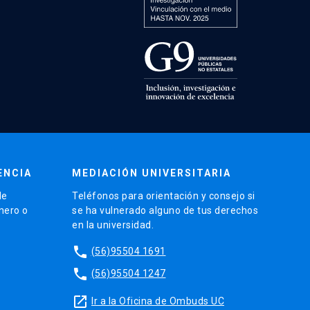
ENCIA
MEDIACIÓN UNIVERSITARIA
de
Teléfonos para orientación y consejo si
énero o
se ha vulnerado alguno de tus derechos
en la universidad.
phone
(56)95504 1691
phone
(56)95504 1247
launch
Ir a la Oficina de Ombuds UC