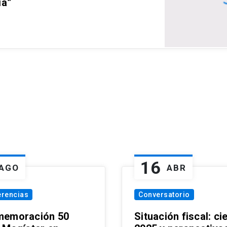
ia”
16
AGO
ABR
erencias
Conversatorio
emoración 50
Situación fiscal: ci