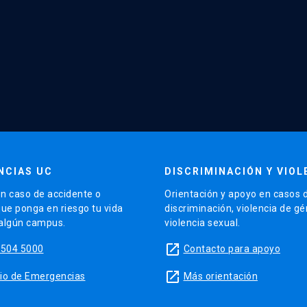
NCIAS UC
DISCRIMINACIÓN Y VIOL
n caso de accidente o
Orientación y apoyo en casos 
que ponga en riesgo tu vida
discriminación, violencia de g
 algún campus.
violencia sexual.
launch
5504 5000
Contacto para apoyo
launch
sitio de Emergencias
Más orientación