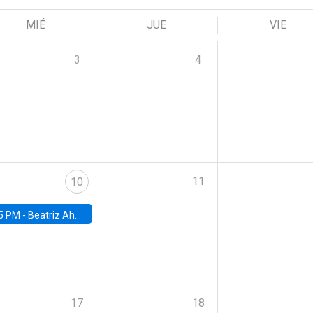
MIÉ
JUE
VIE
3
4
11
10
5 PM -
Beatriz Ahumada, PhD candidate, Universidad de Pittsburgh
17
18