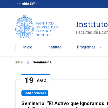
Ir al sitio UC
Institut
Facultad de Eco
Inicio
Instituto
Programas
arrow_drop_down
keyboard_arrow_right
Inicio
Seminarios
19
AGO
Conferencias
Seminario: “El Activo que Ignoramos: