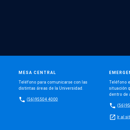
MESA CENTRAL
EMERGE
Teléfono para comunicarse con las
Teléfono e
distintas áreas de la Universidad.
situación 
dentro de
phone
(56)95504 4000
phone
(56)9
launch
Ir al 