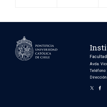
Inst
Facultad
Avda. Vic
Teléfono
Direcció