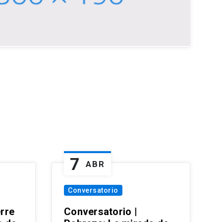
7
ABR
Conversatorio
erre
Conversatorio |