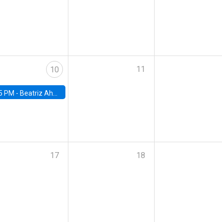
11
10
5 PM -
Beatriz Ahumada, PhD candidate, Universidad de Pittsburgh
17
18