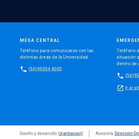
MESA CENTRAL
EMERGE
Teléfono para comunicarse con las
Teléfono e
distintas áreas de la Universidad.
situación 
dentro de
phone
(56)95504 4000
phone
(56)9
launch
Ir al 
Diseño y desarrollo:
Urantiacos
Asesoría:
Dirección Dig