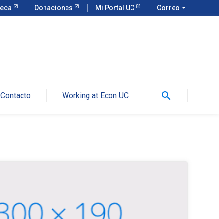
teca
Donaciones
Mi Portal UC
Correo
arrow_drop_down
search
Contacto
Working at Econ UC