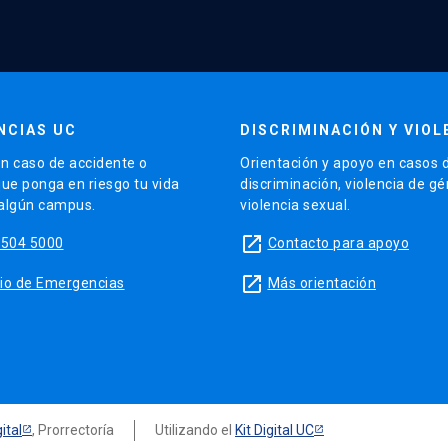
NCIAS UC
DISCRIMINACIÓN Y VIOL
n caso de accidente o
Orientación y apoyo en casos 
que ponga en riesgo tu vida
discriminación, violencia de g
 algún campus.
violencia sexual.
launch
5504 5000
Contacto para apoyo
launch
sitio de Emergencias
Más orientación
ital
, Prorrectoría
Utilizando el
Kit Digital UC