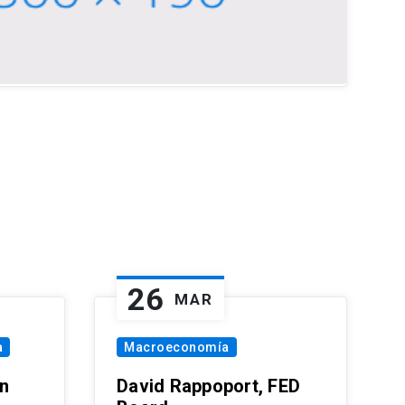
26
MAR
a
Macroeconomía
in
David Rappoport, FED