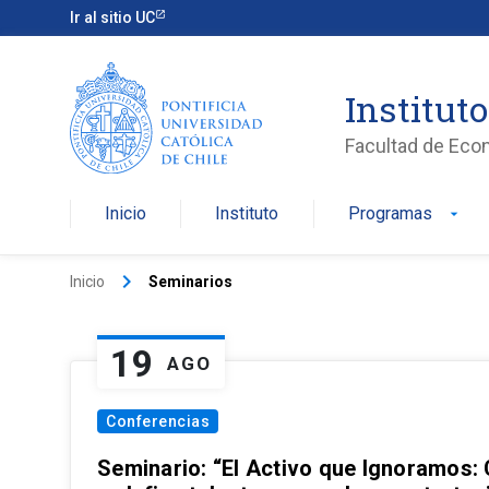
Ir al sitio UC
Institut
Facultad de Eco
Inicio
Instituto
Programas
arrow_drop_down
keyboard_arrow_right
Inicio
Seminarios
19
AGO
Conferencias
Seminario: “El Activo que Ignoramos: