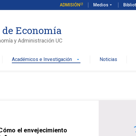
ADMISIÓN
Medios
arrow_drop_down
Biblio
o de Economía
nomía y Administración UC
Académicos e Investigación
Noticias
arrow_drop_down
 Cómo el envejecimiento