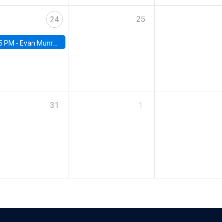
25
24
5 PM -
Evan Munro, Neyman Visiting Assistant Professor in the Department of Statistics at UC Berkeley
31
1