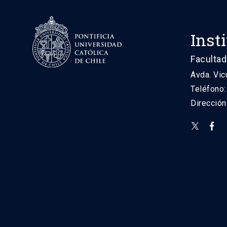
Inst
Facultad
Avda. Vic
Teléfono
Direcció