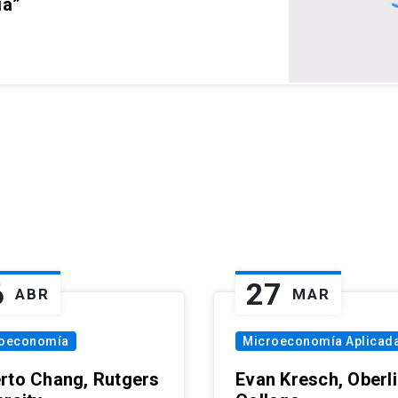
ia”
6
27
ABR
MAR
oeconomía
Microeconomía Aplicad
rto Chang, Rutgers
Evan Kresch, Oberl