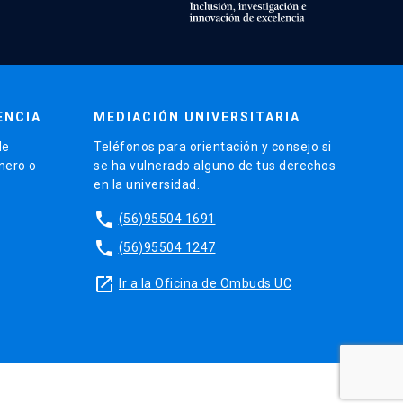
ENCIA
MEDIACIÓN UNIVERSITARIA
de
Teléfonos para orientación y consejo si
énero o
se ha vulnerado alguno de tus derechos
en la universidad.
phone
(56)95504 1691
phone
(56)95504 1247
launch
Ir a la Oficina de Ombuds UC