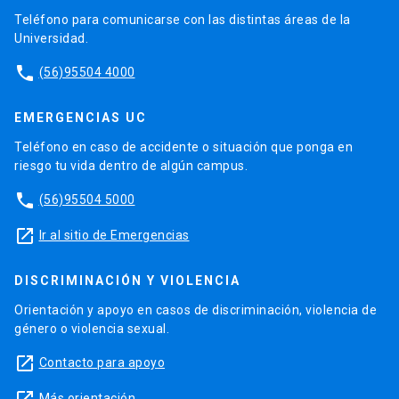
Teléfono para comunicarse con las distintas áreas de la
Universidad.
phone
(56)95504 4000
EMERGENCIAS UC
Teléfono en caso de accidente o situación que ponga en
riesgo tu vida dentro de algún campus.
phone
(56)95504 5000
launch
Ir al sitio de Emergencias
DISCRIMINACIÓN Y VIOLENCIA
Orientación y apoyo en casos de discriminación, violencia de
género o violencia sexual.
launch
Contacto para apoyo
Más orientación