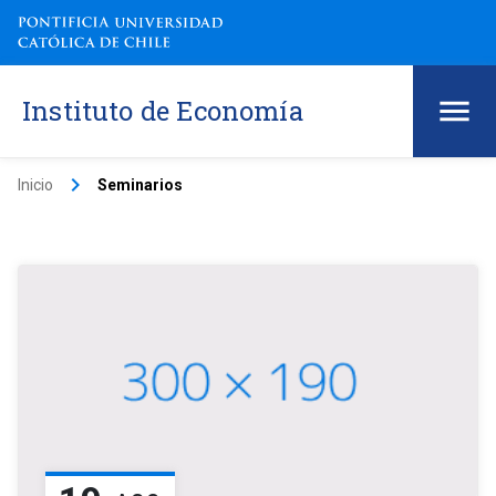
Instituto de Economía
keyboard_arrow_right
Inicio
Seminarios