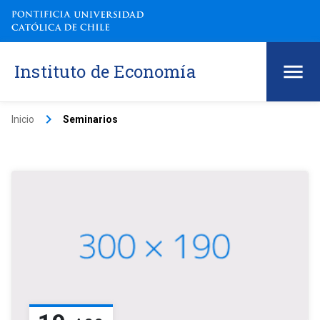
Instituto de Economía
keyboard_arrow_right
Inicio
Seminarios