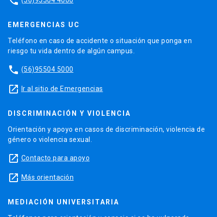
phone
EMERGENCIAS UC
Teléfono en caso de accidente o situación que ponga en
riesgo tu vida dentro de algún campus.
phone
(56)95504 5000
launch
Ir al sitio de Emergencias
DISCRIMINACIÓN Y VIOLENCIA
Orientación y apoyo en casos de discriminación, violencia de
género o violencia sexual.
launch
Contacto para apoyo
launch
Más orientación
MEDIACIÓN UNIVERSITARIA