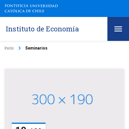
Instituto de Economía
keyboard_arrow_right
Inicio
Seminarios