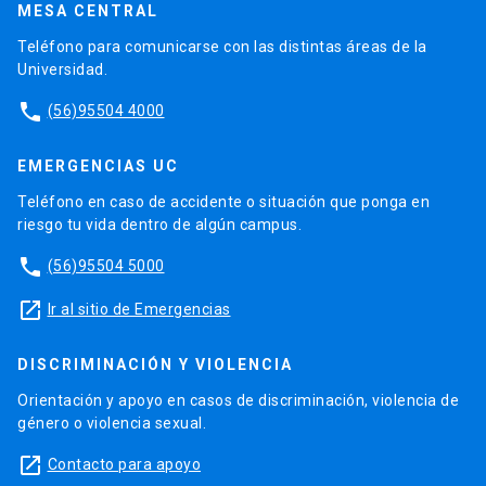
MESA CENTRAL
Teléfono para comunicarse con las distintas áreas de la
Universidad.
phone
(56)95504 4000
EMERGENCIAS UC
Teléfono en caso de accidente o situación que ponga en
riesgo tu vida dentro de algún campus.
phone
(56)95504 5000
launch
Ir al sitio de Emergencias
DISCRIMINACIÓN Y VIOLENCIA
Orientación y apoyo en casos de discriminación, violencia de
género o violencia sexual.
launch
Contacto para apoyo