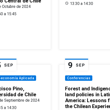
o Central de Chile
13:30 a 14:30
e Octubre de 2024
50 a 15:45
5
9
SEP
SEP
oeconomía Aplicada
Conferencias
cisco Pino,
Forest and Indigen
ersidad de Chile
land policies in Lati
America: Lessons 
de Septiembre de 2024
the Chilean Experi
35 a 14:30