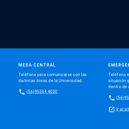
MESA CENTRAL
EMERGE
Teléfono para comunicarse con las
Teléfono e
distintas áreas de la Universidad.
situación 
dentro de
phone
(56)95504 4000
phone
(56)9
launch
Ir al 