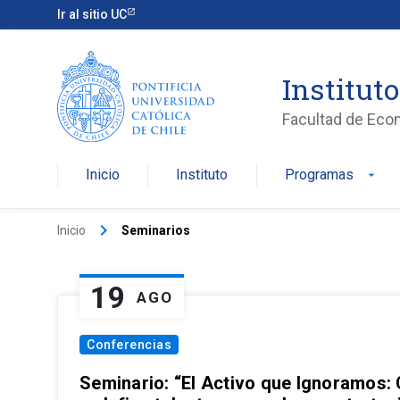
Ir al sitio UC
Institut
Facultad de Eco
Inicio
Instituto
Programas
arrow_drop_down
keyboard_arrow_right
Inicio
Seminarios
19
AGO
Conferencias
Seminario: “El Activo que Ignoramos: