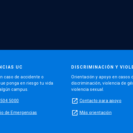
NCIAS UC
DISCRIMINACIÓN Y VIOL
n caso de accidente o
Orientación y apoyo en casos 
que ponga en riesgo tu vida
discriminación, violencia de g
 algún campus.
violencia sexual.
launch
5504 5000
Contacto para apoyo
launch
sitio de Emergencias
Más orientación