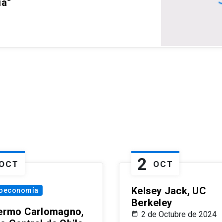
ia”
2
OCT
OCT
Kelsey Jack, UC
oeconomía
Berkeley
lermo Carlomagno,
2 de Octubre de 2024