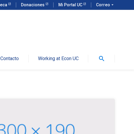
teca
Donaciones
Mi Portal UC
Correo
arrow_drop_down
search
Contacto
Working at Econ UC