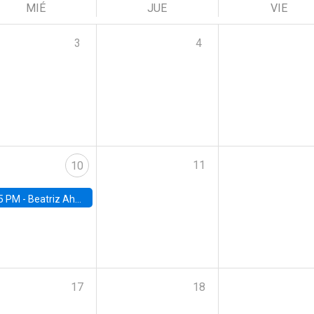
MIÉ
JUE
VIE
3
4
11
10
5 PM -
Beatriz Ahumada, PhD candidate, Universidad de Pittsburgh
17
18