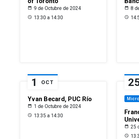
of Toronto
Banc
9 de Octubre de 2024
8 d
13:30 a 14:30
14:
1
2
OCT
Yvan Becard, PUC Río
Micr
1 de Octubre de 2024
Fran
13:35 a 14:30
Univ
25 
13: