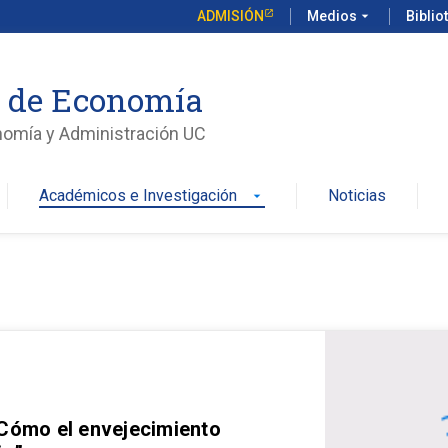
ADMISIÓN
Medios
arrow_drop_down
Biblio
o de Economía
nomía y Administración UC
Académicos e Investigación
Noticias
arrow_drop_down
 Cómo el envejecimiento