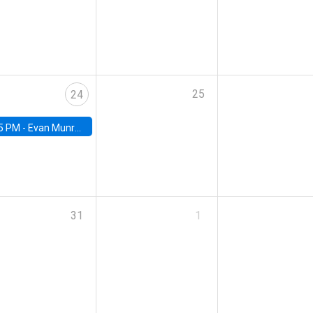
25
24
5 PM -
Evan Munro, Neyman Visiting Assistant Professor in the Department of Statistics at UC Berkeley
31
1