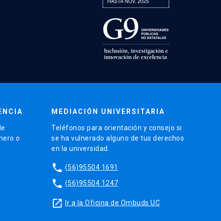
ENCIA
MEDIACIÓN UNIVERSITARIA
de
Teléfonos para orientación y consejo si
énero o
se ha vulnerado alguno de tus derechos
en la universidad.
phone
(56)95504 1691
phone
(56)95504 1247
launch
Ir a la Oficina de Ombuds UC