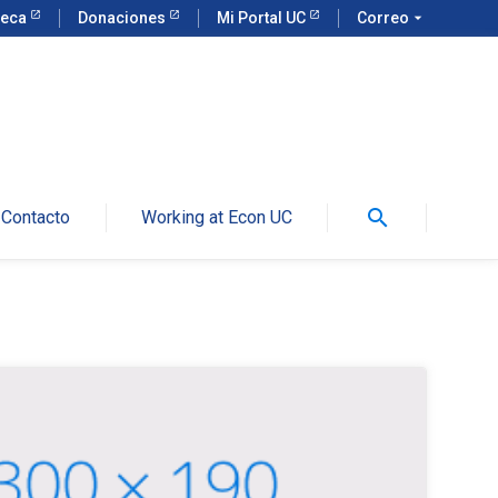
teca
Donaciones
Mi Portal UC
Correo
arrow_drop_down
search
Contacto
Working at Econ UC