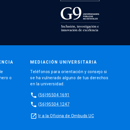
ENCIA
MEDIACIÓN UNIVERSITARIA
de
Teléfonos para orientación y consejo si
énero o
se ha vulnerado alguno de tus derechos
en la universidad.
phone
(56)95504 1691
phone
(56)95504 1247
launch
Ir a la Oficina de Ombuds UC