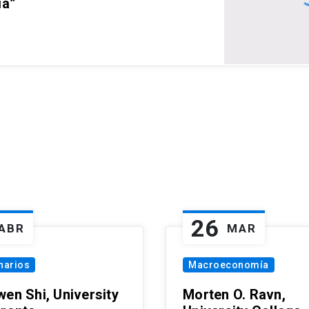
ia”
26
ABR
MAR
narios
Macroeconomía
wen Shi, University
Morten O. Ravn,