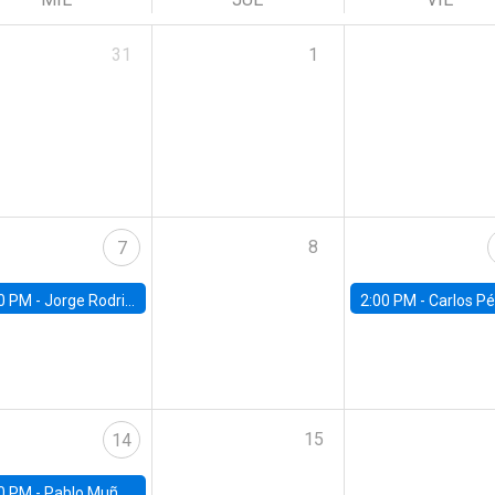
31
1
8
7
0 PM -
Jorge Rodriguez, Universidad de Los Andes
2:00 PM -
Carlos Pérez, Universidad Finis
15
14
0 PM -
Pablo Muñoz, Universidad de Chile