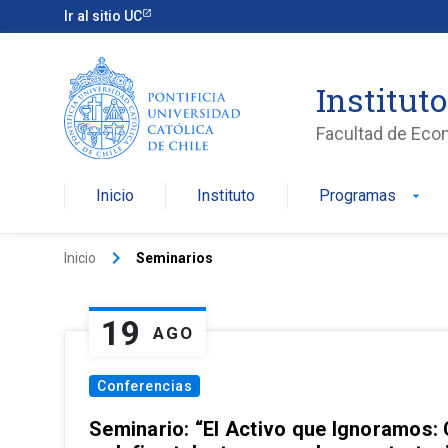
Ir al sitio UC
Institut
Facultad de Eco
Inicio
Instituto
Programas
arrow_drop_down
keyboard_arrow_right
Inicio
Seminarios
19
AGO
Conferencias
Seminario: “El Activo que Ignoramos: