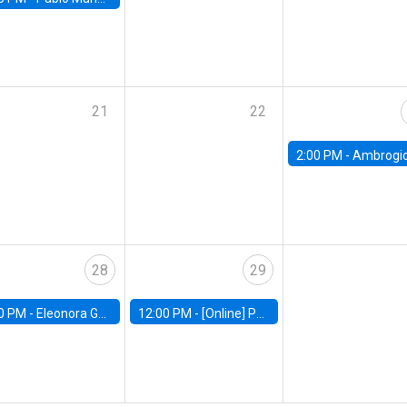
21
22
2:00 PM -
Ambrogio Cesa-Bianchi, Bank of Eng
28
29
0 PM -
Eleonora Guarnieri, Exeter University
12:00 PM -
[Online] Pablo Slutzky, University of Maryland