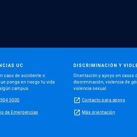
NCIAS UC
DISCRIMINACIÓN Y VIOL
n caso de accidente o
Orientación y apoyo en casos 
que ponga en riesgo tu vida
discriminación, violencia de g
 algún campus.
violencia sexual.
launch
5504 5000
Contacto para apoyo
launch
sitio de Emergencias
Más orientación