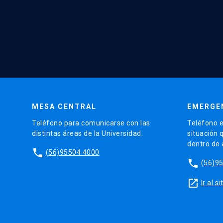
MESA CENTRAL
EMERGE
Teléfono para comunicarse con las
Teléfono e
distintas áreas de la Universidad.
situación 
dentro de
phone
(56)95504 4000
phone
(56)9
launch
Ir al 