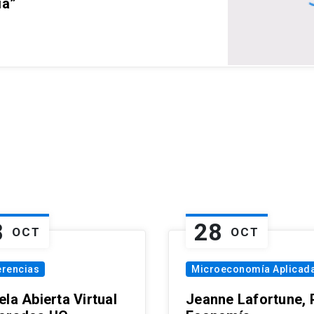
ia”
8
28
OCT
OCT
erencias
Microeconomía Aplicad
la Abierta Virtual
Jeanne Lafortune,