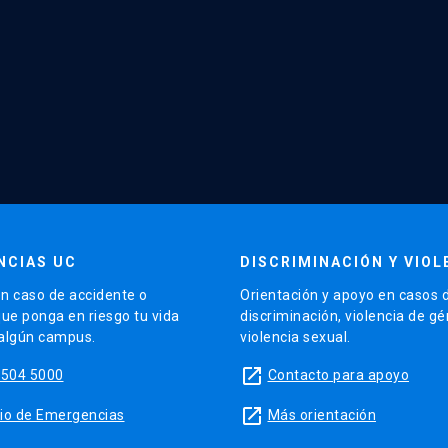
NCIAS UC
DISCRIMINACIÓN Y VIOL
n caso de accidente o
Orientación y apoyo en casos 
que ponga en riesgo tu vida
discriminación, violencia de g
 algún campus.
violencia sexual.
launch
5504 5000
Contacto para apoyo
launch
sitio de Emergencias
Más orientación