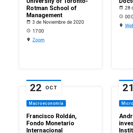
University of Toronto-
Doct
Rotman School of
28 
Management
00:
3 de Noviembre de 2020
Web
17:00
Zoom
22
2
OCT
Macroeconomía
Micr
Francisco Roldán,
Andr
Fondo Monetario
inve
Internacional
Inst