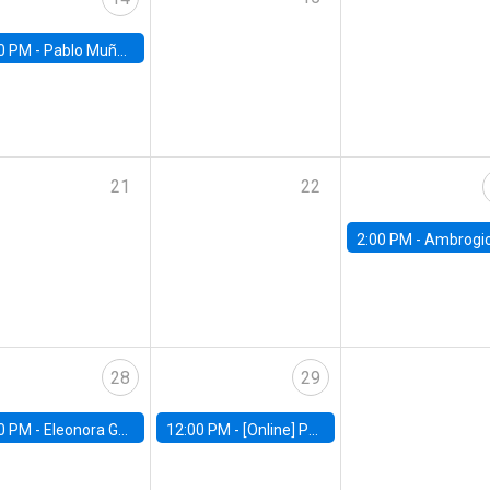
0 PM -
Pablo Muñoz, Universidad de Chile
21
22
2:00 PM -
Ambrogio Cesa-Bianchi, Bank of Eng
28
29
0 PM -
Eleonora Guarnieri, Exeter University
12:00 PM -
[Online] Pablo Slutzky, University of Maryland