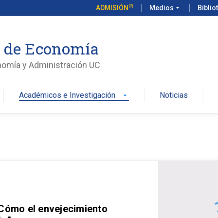
ADMISIÓN
Medios
arrow_drop_down
Biblio
o de Economía
nomía y Administración UC
Académicos e Investigación
Noticias
arrow_drop_down
 Cómo el envejecimiento