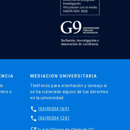
ENCIA
MEDIACIÓN UNIVERSITARIA
de
Teléfonos para orientación y consejo si
énero o
se ha vulnerado alguno de tus derechos
en la universidad.
phone
(56)95504 1691
phone
(56)95504 1247
launch
Ir a la Oficina de Ombuds UC