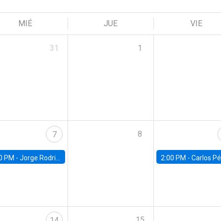
MIÉ
JUE
VIE
31
1
8
7
0 PM -
Jorge Rodriguez, Universidad de Los Andes
2:00 PM -
Carlos Pérez, Universidad Finis
15
14