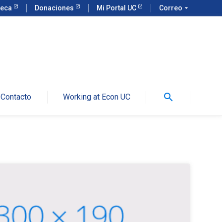
teca
Donaciones
Mi Portal UC
Correo
arrow_drop_down
search
Contacto
Working at Econ UC