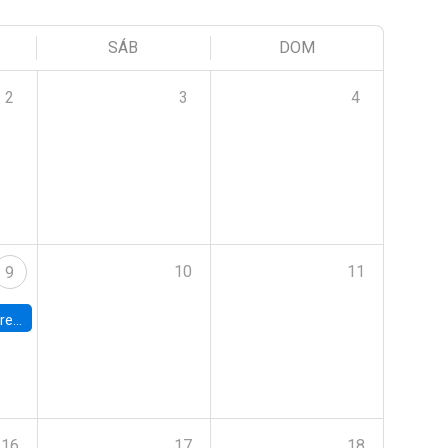
SÁB
DOM
2
3
4
10
11
9
 Terrae
16
17
18