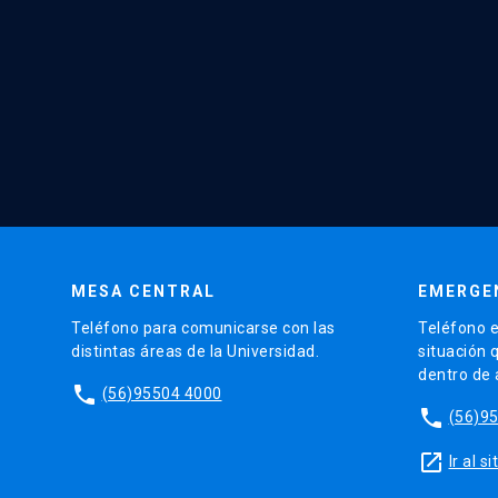
MESA CENTRAL
EMERGE
Teléfono para comunicarse con las
Teléfono e
distintas áreas de la Universidad.
situación 
dentro de
phone
(56)95504 4000
phone
(56)9
launch
Ir al 