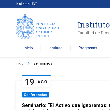
Ir al sitio UC
Institut
Facultad de Eco
Inicio
Instituto
Programas
arrow_drop_down
keyboard_arrow_right
Inicio
Seminarios
19
AGO
Conferencias
Seminario: “El Activo que Ignoramos: