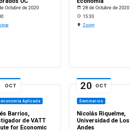
orados UC
Economía
de Octubre de 2020
28 de Octubre de 2020
00
15:30
inar
Zoom
1
20
OCT
OCT
oeconomía Aplicada
Seminarios
és Barrios,
Nicolás Riquelme,
stigador de VATT
Universidad de Los
itute for Economic
Andes