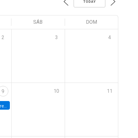
TODAY
SÁB
DOM
2
3
4
10
11
9
 Terrae