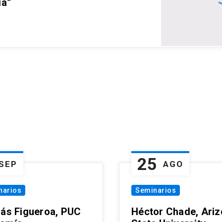
ia”
25
SEP
AGO
narios
Seminarios
lás Figueroa, PUC
Héctor Chade, Ari