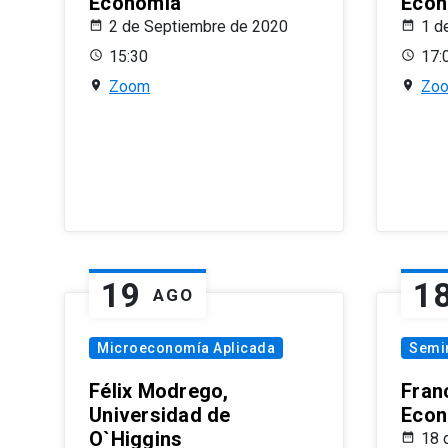
Economía
Econ
2 de Septiembre de 2020
1 d
15:30
17:
Zoom
Zo
19
1
AGO
Microeconomía Aplicada
Semi
Félix Modrego,
Fran
Universidad de
Econ
O`Higgins
18 