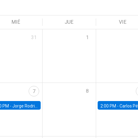
MIÉ
JUE
VIE
31
1
8
7
0 PM -
Jorge Rodriguez, Universidad de Los Andes
2:00 PM -
Carlos Pérez, Universidad Finis