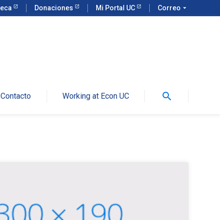
teca
Donaciones
Mi Portal UC
Correo
arrow_drop_down
search
Contacto
Working at Econ UC