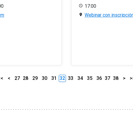
00
17:00
om
Webinar con inscripció
<<
<
27
28
29
30
31
32
33
34
35
36
37
38
>
>