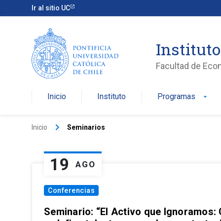
Ir al sitio UC
Institut
Facultad de Eco
Inicio
Instituto
Programas
arrow_drop_down
keyboard_arrow_right
Inicio
Seminarios
19
AGO
Conferencias
Seminario: “El Activo que Ignoramos: