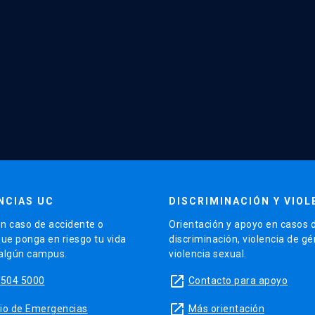
NCIAS UC
DISCRIMINACIÓN Y VIOL
n caso de accidente o
Orientación y apoyo en casos 
que ponga en riesgo tu vida
discriminación, violencia de g
 algún campus.
violencia sexual.
launch
5504 5000
Contacto para apoyo
launch
sitio de Emergencias
Más orientación