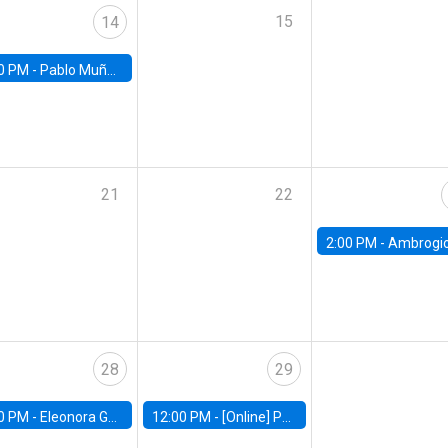
15
14
0 PM -
Pablo Muñoz, Universidad de Chile
21
22
2:00 PM -
Ambrogio Cesa-Bianchi, Bank of Eng
28
29
0 PM -
Eleonora Guarnieri, Exeter University
12:00 PM -
[Online] Pablo Slutzky, University of Maryland