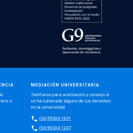
ENCIA
MEDIACIÓN UNIVERSITARIA
de
Teléfonos para orientación y consejo si
énero o
se ha vulnerado alguno de tus derechos
en la universidad.
phone
(56)95504 1691
phone
(56)95504 1247