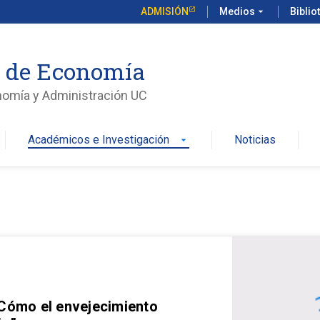
ADMISIÓN
Medios
arrow_drop_down
Biblio
o de Economía
nomía y Administración UC
Académicos e Investigación
Noticias
arrow_drop_down
 Cómo el envejecimiento