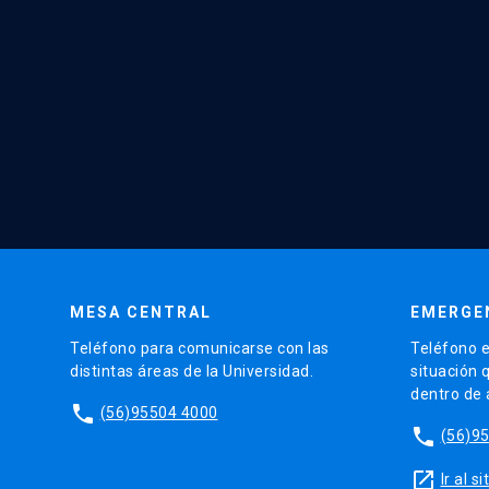
MESA CENTRAL
EMERGE
Teléfono para comunicarse con las
Teléfono e
distintas áreas de la Universidad.
situación 
dentro de
phone
(56)95504 4000
phone
(56)9
launch
Ir al 