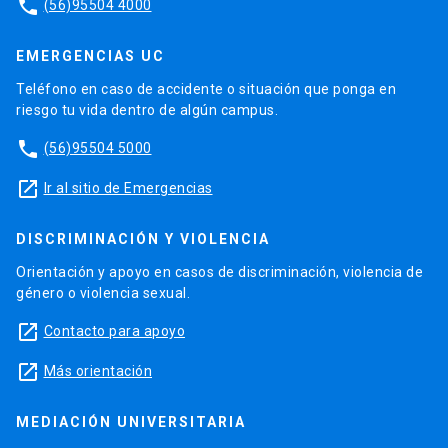
phone
(56)95504 4000
EMERGENCIAS UC
Teléfono en caso de accidente o situación que ponga en
riesgo tu vida dentro de algún campus.
phone
(56)95504 5000
launch
Ir al sitio de Emergencias
DISCRIMINACIÓN Y VIOLENCIA
Orientación y apoyo en casos de discriminación, violencia de
género o violencia sexual.
launch
Contacto para apoyo
launch
Más orientación
MEDIACIÓN UNIVERSITARIA