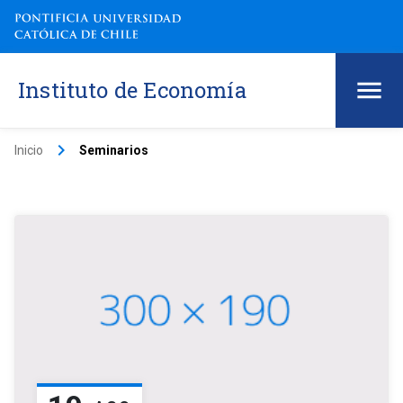
Instituto de Economía
keyboard_arrow_right
Inicio
Seminarios