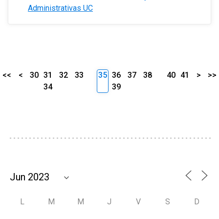
Administrativas UC
<<
<
30
31
32
33
35
36
37
38
40
41
>
>>
34
39
L
M
M
J
V
S
D