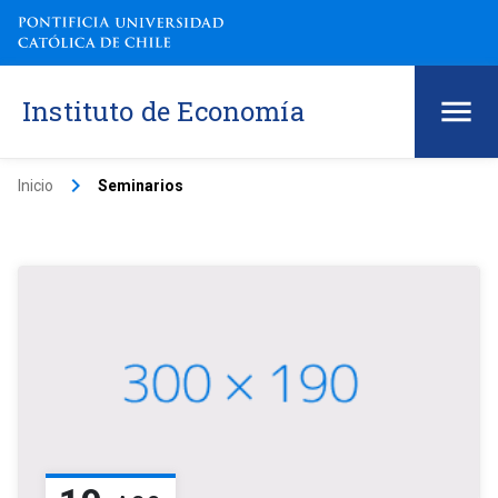
Instituto de Economía
keyboard_arrow_right
Inicio
Seminarios