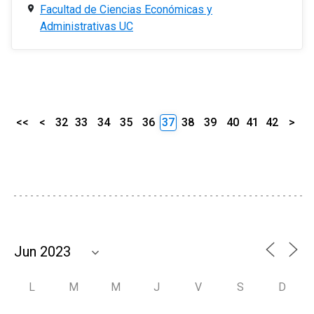
Facultad de Ciencias Económicas y
Administrativas UC
<<
<
32
33
34
35
36
37
38
39
40
41
42
>
L
M
M
J
V
S
D