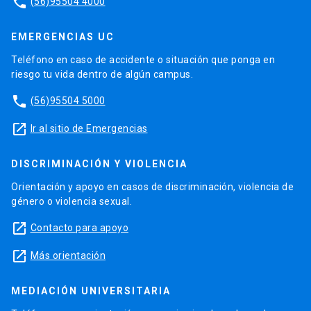
phone
(56)95504 4000
EMERGENCIAS UC
Teléfono en caso de accidente o situación que ponga en
riesgo tu vida dentro de algún campus.
phone
(56)95504 5000
launch
Ir al sitio de Emergencias
DISCRIMINACIÓN Y VIOLENCIA
Orientación y apoyo en casos de discriminación, violencia de
género o violencia sexual.
launch
Contacto para apoyo
launch
Más orientación
MEDIACIÓN UNIVERSITARIA