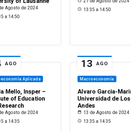
ersity of Lausanne
27 de Agosto de 2024
de Agosto de 2024
13:35 a 14:50
35 a 14:50
4
13
AGO
AGO
oeconomía Aplicada
Macroeconomía
a Mello, Insper –
Alvaro Garcia-Mari
tute of Education
Universidad de Los
Research
Andes
de Agosto de 2024
13 de Agosto de 2024
35 a 14:35
13:35 a 14:35