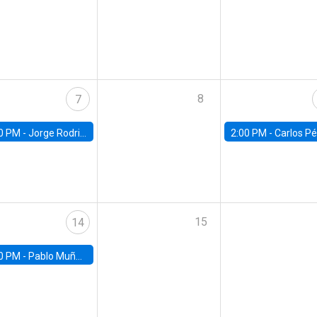
8
7
0 PM -
Jorge Rodriguez, Universidad de Los Andes
2:00 PM -
Carlos Pérez, Universidad Finis
15
14
0 PM -
Pablo Muñoz, Universidad de Chile