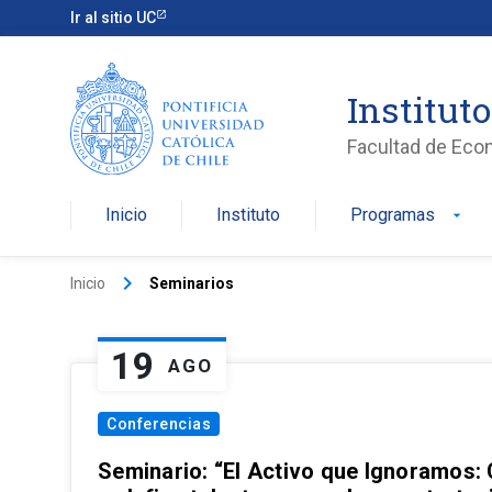
Ir al sitio UC
Institut
Facultad de Eco
Inicio
Instituto
Programas
arrow_drop_down
keyboard_arrow_right
Inicio
Seminarios
19
AGO
Conferencias
Seminario: “El Activo que Ignoramos: