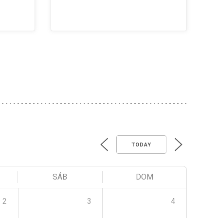
TODAY
SÁB
DOM
2
3
4