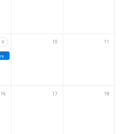
10
11
9
 Terrae
16
17
18