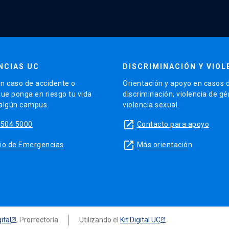
NCIAS UC
DISCRIMINACIÓN Y VIOL
n caso de accidente o
Orientación y apoyo en casos 
que ponga en riesgo tu vida
discriminación, violencia de g
 algún campus.
violencia sexual.
launch
5504 5000
Contacto para apoyo
launch
sitio de Emergencias
Más orientación
ital
, Prorrectoría
Utilizando el
Kit Digital UC