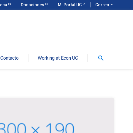
teca
Donaciones
Mi Portal UC
Correo
arrow_drop_down
search
Contacto
Working at Econ UC