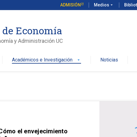
ADMISIÓN
Medios
arrow_drop_down
Biblio
o de Economía
nomía y Administración UC
Académicos e Investigación
Noticias
arrow_drop_down
 Cómo el envejecimiento