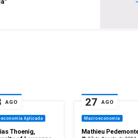
ia”
8
27
AGO
AGO
oeconomía Aplicada
Macroeconomía
ias Thoenig,
Mathieu Pedemonte