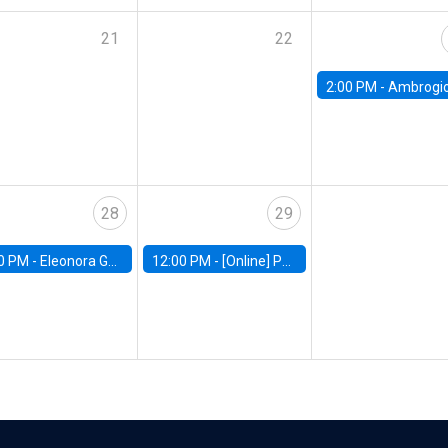
21
22
2:00 PM -
Ambrogio Cesa-Bianchi, Bank of Eng
28
29
0 PM -
Eleonora Guarnieri, Exeter University
12:00 PM -
[Online] Pablo Slutzky, University of Maryland