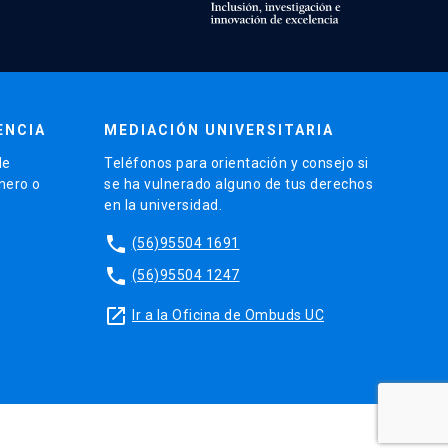
ENCIA
MEDIACIÓN UNIVERSITARIA
de
Teléfonos para orientación y consejo si
énero o
se ha vulnerado alguno de tus derechos
en la universidad.
phone
(56)95504 1691
phone
(56)95504 1247
launch
Ir a la Oficina de Ombuds UC