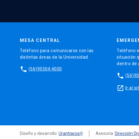
MESA CENTRAL
EMERGE
Teléfono para comunicarse con las
Teléfono e
distintas áreas de la Universidad.
situación 
dentro de
phone
(56)95504 4000
phone
(56)9
launch
Ir al 
Diseño y desarrollo:
Urantiacos
Asesoría:
Dirección Dig