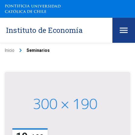
Instituto de Economía
keyboard_arrow_right
Inicio
Seminarios