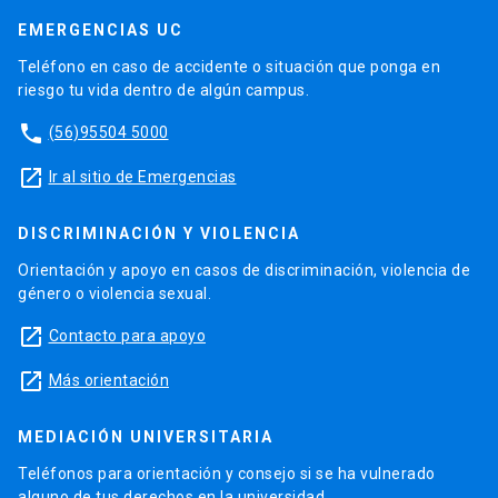
EMERGENCIAS UC
Teléfono en caso de accidente o situación que ponga en
riesgo tu vida dentro de algún campus.
phone
(56)95504 5000
launch
Ir al sitio de Emergencias
DISCRIMINACIÓN Y VIOLENCIA
Orientación y apoyo en casos de discriminación, violencia de
género o violencia sexual.
launch
Contacto para apoyo
launch
Más orientación
MEDIACIÓN UNIVERSITARIA
Teléfonos para orientación y consejo si se ha vulnerado
alguno de tus derechos en la universidad.