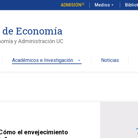
ADMISIÓN
Medios
arrow_drop_down
Biblio
o de Economía
nomía y Administración UC
Académicos e Investigación
Noticias
arrow_drop_down
 Cómo el envejecimiento