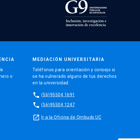
ENCIA
MEDIACIÓN UNIVERSITARIA
de
Teléfonos para orientación y consejo si
énero o
se ha vulnerado alguno de tus derechos
en la universidad.
phone
(56)95504 1691
phone
(56)95504 1247
launch
Ir a la Oficina de Ombuds UC