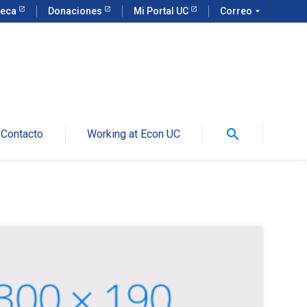
teca
Donaciones
Mi Portal UC
Correo
arrow_drop_down
search
Contacto
Working at Econ UC