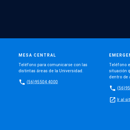
MESA CENTRAL
EMERGE
Teléfono para comunicarse con las
Teléfono e
distintas áreas de la Universidad.
situación 
dentro de
phone
(56)95504 4000
phone
(56)9
launch
Ir al 