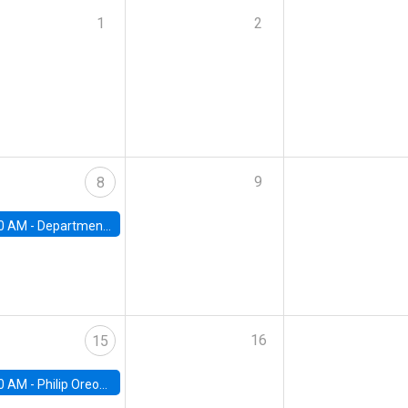
1
2
9
8
0 AM -
Department Seminar: James Robinson
16
15
0 AM -
Philip Oreopolous, University of Toronto