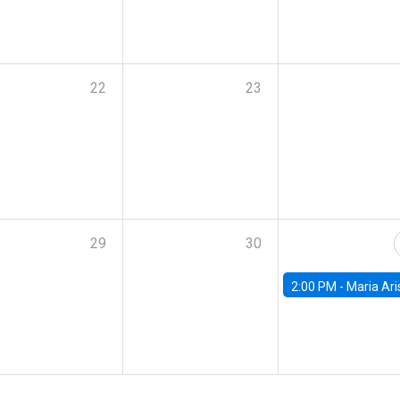
22
23
29
30
2:00 PM -
Maria Aristizabal-Ramirez, FED