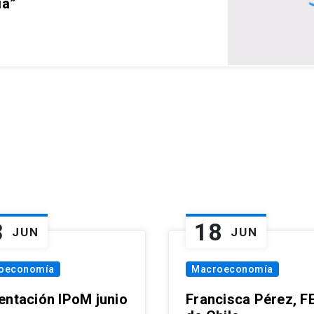
ia”
3
18
JUN
JUN
oeconomía
Macroeconomía
entación IPoM junio
Francisca Pérez, F