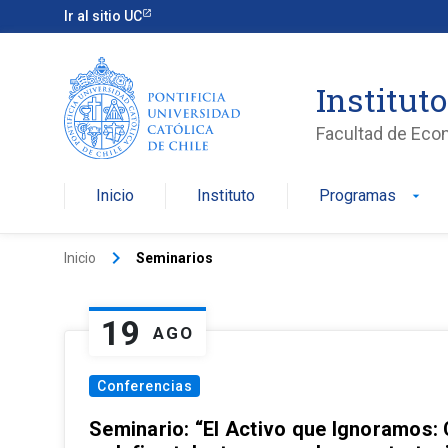
Ir al sitio UC
Institut
Facultad de Eco
Inicio
Instituto
Programas
arrow_drop_down
keyboard_arrow_right
Inicio
Seminarios
19
AGO
Conferencias
Seminario: “El Activo que Ignoramos: