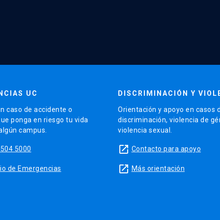
NCIAS UC
DISCRIMINACIÓN Y VIOL
n caso de accidente o
Orientación y apoyo en casos 
que ponga en riesgo tu vida
discriminación, violencia de g
 algún campus.
violencia sexual.
launch
5504 5000
Contacto para apoyo
launch
sitio de Emergencias
Más orientación