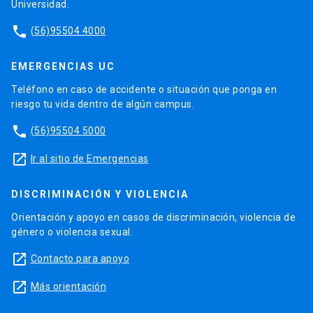
Universidad.
phone
(56)95504 4000
EMERGENCIAS UC
Teléfono en caso de accidente o situación que ponga en
riesgo tu vida dentro de algún campus.
phone
(56)95504 5000
launch
Ir al sitio de Emergencias
DISCRIMINACIÓN Y VIOLENCIA
Orientación y apoyo en casos de discriminación, violencia de
género o violencia sexual.
launch
Contacto para apoyo
launch
Más orientación