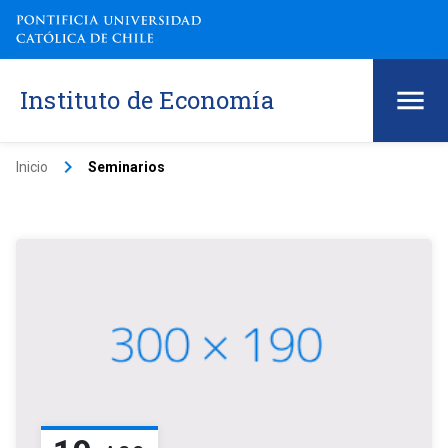
Instituto de Economía
keyboard_arrow_right
Inicio
Seminarios