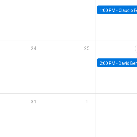
1:00 PM -
Claudio Ferraz, British Col
24
25
2:00 PM -
David Berger, D
31
1