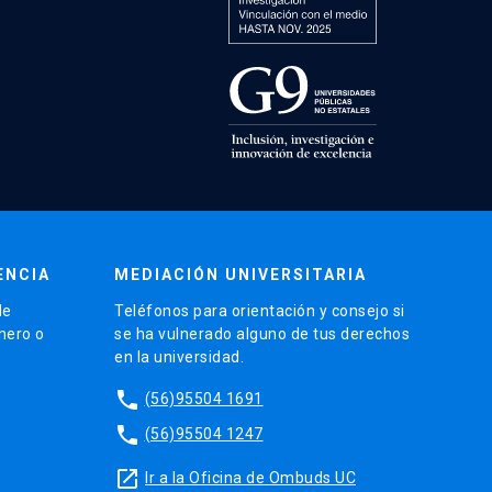
ENCIA
MEDIACIÓN UNIVERSITARIA
de
Teléfonos para orientación y consejo si
énero o
se ha vulnerado alguno de tus derechos
en la universidad.
phone
(56)95504 1691
phone
(56)95504 1247
launch
Ir a la Oficina de Ombuds UC