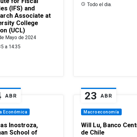
tute for Fiscal
Todo el dia.
ies (IFS) and
arch Associate at
ersity College
on (UCL)
de Mayo de 2024
35 a 14:35
4
23
ABR
ABR
ía Económica
Macroeconomía
las Inostroza,
Will Lu, Banco Cent
an School of
de Chile