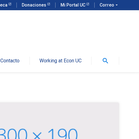
teca
Donaciones
Mi Portal UC
Correo
arrow_drop_down
search
Contacto
Working at Econ UC