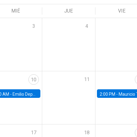
MIÉ
JUE
VIE
3
4
11
10
0 AM -
Emilio Depetris-Chauvín, Universidad Católica
2:00 PM -
Mauricio Tejada,
17
18