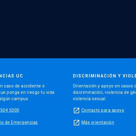
NCIAS UC
DISCRIMINACIÓN Y VIOL
n caso de accidente o
Orientación y apoyo en casos 
que ponga en riesgo tu vida
discriminación, violencia de g
 algún campus.
violencia sexual.
launch
5504 5000
Contacto para apoyo
launch
sitio de Emergencias
Más orientación