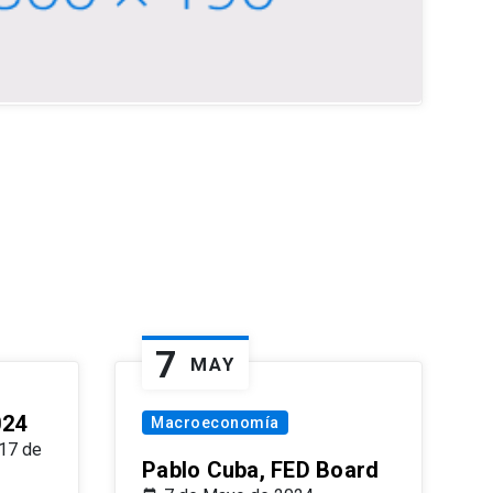
7
MAY
024
Macroeconomía
17 de
Pablo Cuba, FED Board