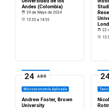
Universidad de los
Insti
Andes (Colombia)
Stud
Rese
29 de Mayo de 2024
Univ
13:35 a 14:35
Lond
22 
13:
24
2
ABR
Microeconomía Aplicada
Teor
Andrew Foster, Brown
Nico
University
Rotm