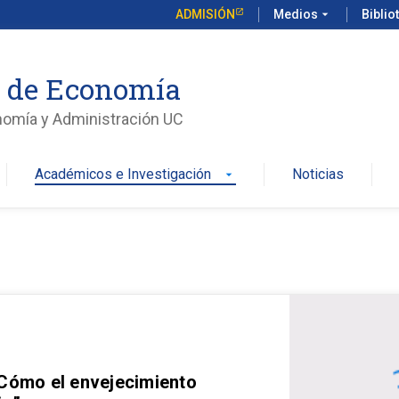
ADMISIÓN
Medios
arrow_drop_down
Biblio
o de Economía
nomía y Administración UC
Académicos e Investigación
Noticias
arrow_drop_down
 Cómo el envejecimiento