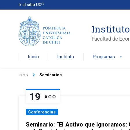
Ir al sitio UC
Institut
Facultad de Eco
Inicio
Instituto
Programas
arrow_drop_down
keyboard_arrow_right
Inicio
Seminarios
19
AGO
Conferencias
Seminario: “El Activo que Ignoramos: