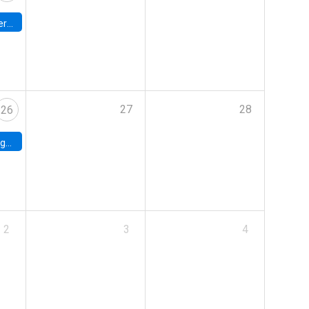
umbia
27
28
26
uke
2
3
4