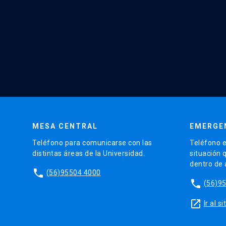
MESA CENTRAL
EMERGE
Teléfono para comunicarse con las
Teléfono e
distintas áreas de la Universidad.
situación 
dentro de
phone
(56)95504 4000
phone
(56)9
launch
Ir al 