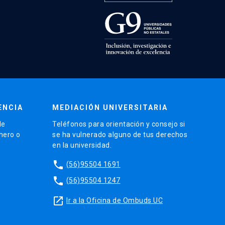
ENCIA
MEDIACIÓN UNIVERSITARIA
de
Teléfonos para orientación y consejo si
énero o
se ha vulnerado alguno de tus derechos
en la universidad.
phone
(56)95504 1691
phone
(56)95504 1247
launch
Ir a la Oficina de Ombuds UC