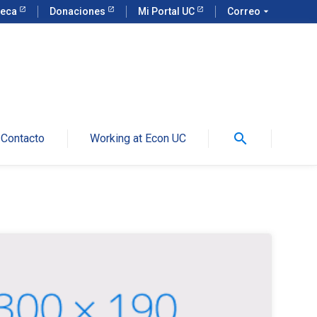
teca
Donaciones
Mi Portal UC
Correo
arrow_drop_down
search
Contacto
Working at Econ UC