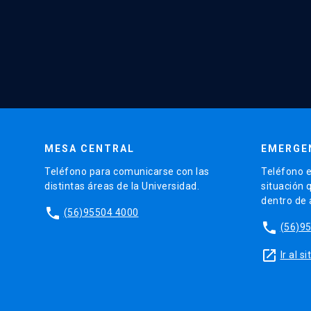
MESA CENTRAL
EMERGE
Teléfono para comunicarse con las
Teléfono e
distintas áreas de la Universidad.
situación 
dentro de
phone
(56)95504 4000
phone
(56)9
launch
Ir al 