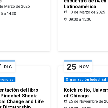
o
encuentro de IA en
Latinoamérica
de Marzo de 2025
13 de Marzo de 2025
35 a 14:30
09:00 a 15:30
7
25
DIC
NOV
erencias
Organización Industrial
ntación del libro
Koichiro Ito, Univer
 Pinochet Shock:
of Chicago
cal Change and Life
25 de Noviembre de 2
r Dictatorship