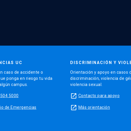
NCIAS UC
DISCRIMINACIÓN Y VIOL
n caso de accidente o
Orientación y apoyo en casos 
que ponga en riesgo tu vida
discriminación, violencia de g
 algún campus.
violencia sexual.
launch
5504 5000
Contacto para apoyo
launch
sitio de Emergencias
Más orientación