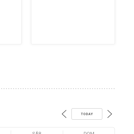
TODAY
SÁB
DOM