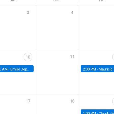
3
4
11
10
0 AM -
Emilio Depetris-Chauvín, Universidad Católica
2:00 PM -
Mauricio Tejada,
17
18
1:00 PM -
Claudio Ferraz, British Col