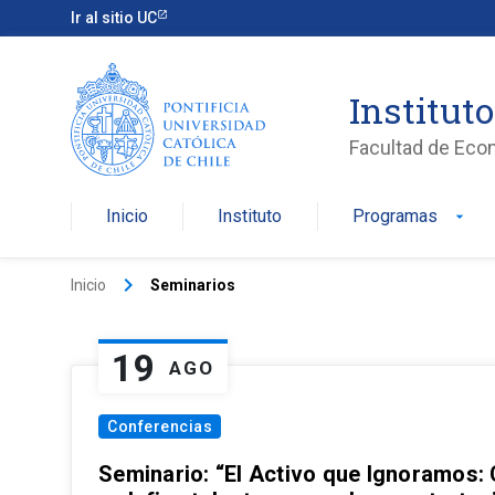
Ir al sitio UC
Institut
Facultad de Eco
Inicio
Instituto
Programas
arrow_drop_down
keyboard_arrow_right
Inicio
Seminarios
19
AGO
Conferencias
Seminario: “El Activo que Ignoramos: