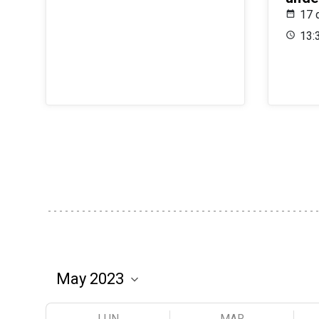
17 
13:
LUN
MAR