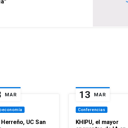
ia”
8
13
MAR
MAR
oeconomía
Conferencias
 Herreño, UC San
KHIPU, el mayor