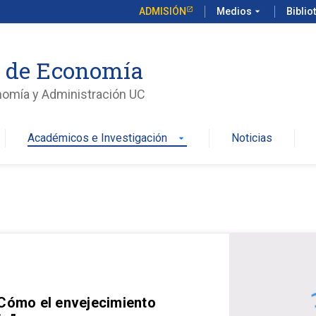
ADMISIÓN
Medios
arrow_drop_down
Biblio
o de Economía
nomía y Administración UC
Académicos e Investigación
Noticias
arrow_drop_down
 Cómo el envejecimiento