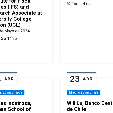
tute for Fiscal
Todo el dia.
ies (IFS) and
arch Associate at
ersity College
on (UCL)
de Mayo de 2024
35 a 14:35
4
23
ABR
ABR
ía Económica
Macroeconomía
las Inostroza,
Will Lu, Banco Cent
an School of
de Chile