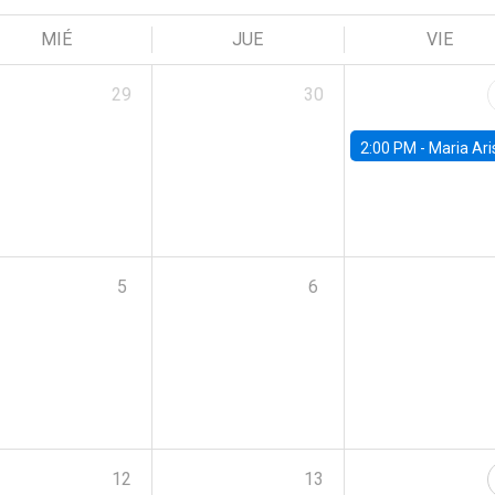
MIÉ
JUE
VIE
29
30
2:00 PM -
Maria Aristizabal-Ramirez, FED
5
6
12
13