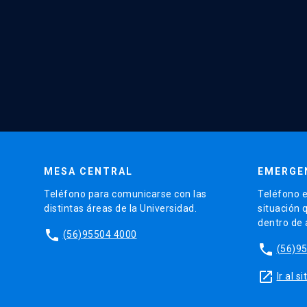
MESA CENTRAL
EMERGE
Teléfono para comunicarse con las
Teléfono e
distintas áreas de la Universidad.
situación 
dentro de
phone
(56)95504 4000
phone
(56)9
launch
Ir al 