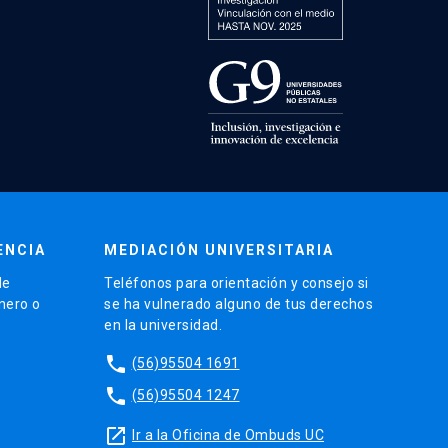
ENCIA
MEDIACIÓN UNIVERSITARIA
de
Teléfonos para orientación y consejo si
énero o
se ha vulnerado alguno de tus derechos
en la universidad.
phone
(56)95504 1691
phone
(56)95504 1247
launch
Ir a la Oficina de Ombuds UC