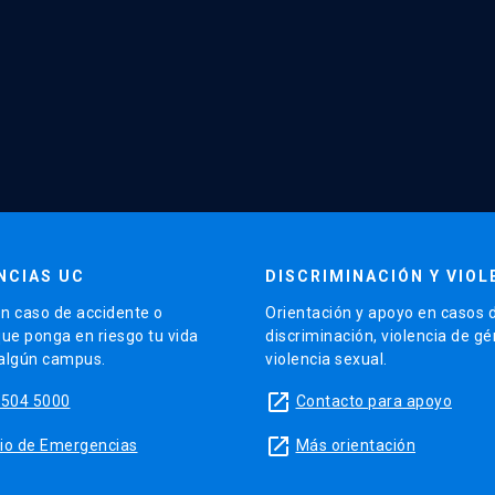
NCIAS UC
DISCRIMINACIÓN Y VIOL
n caso de accidente o
Orientación y apoyo en casos 
que ponga en riesgo tu vida
discriminación, violencia de g
 algún campus.
violencia sexual.
launch
5504 5000
Contacto para apoyo
launch
sitio de Emergencias
Más orientación