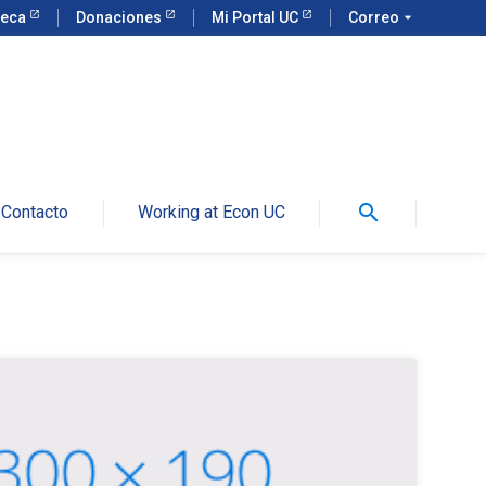
teca
Donaciones
Mi Portal UC
Correo
arrow_drop_down
search
Contacto
Working at Econ UC