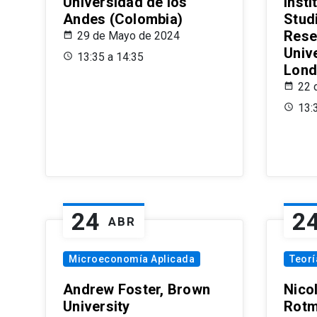
Universidad de los
Insti
Andes (Colombia)
Stud
Rese
29 de Mayo de 2024
Univ
13:35 a 14:35
Lond
22 
13:
24
2
ABR
Microeconomía Aplicada
Teor
Andrew Foster, Brown
Nico
University
Rotm