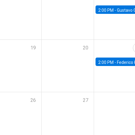
2:00 PM -
Gustavo González - Banco Central d
19
20
2:00 PM -
Federico Huneeus - Banco Central de C
26
27