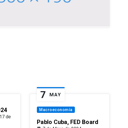
7
MAY
024
Macroeconomía
17 de
Pablo Cuba, FED Board