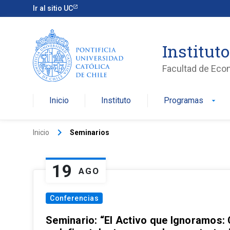
Ir al sitio UC
Institut
Facultad de Eco
Inicio
Instituto
Programas
arrow_drop_down
keyboard_arrow_right
Inicio
Seminarios
19
AGO
Conferencias
Seminario: “El Activo que Ignoramos: