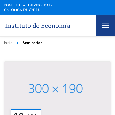
Instituto de Economía
keyboard_arrow_right
Inicio
Seminarios