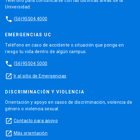
Teléfono para comunicarse con las distintas áreas de la
Universidad.
phone
(56)95504 4000
EMERGENCIAS UC
Teléfono en caso de accidente o situación que ponga en
riesgo tu vida dentro de algún campus.
phone
(56)95504 5000
launch
Ir al sitio de Emergencias
DISCRIMINACIÓN Y VIOLENCIA
Orientación y apoyo en casos de discriminación, violencia de
género o violencia sexual.
launch
Contacto para apoyo
launch
Más orientación