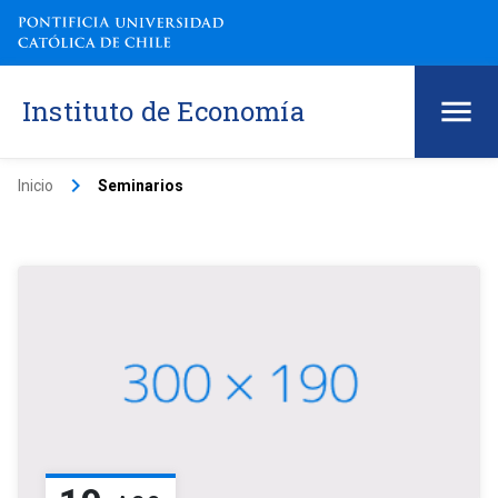
Instituto de Economía
keyboard_arrow_right
Inicio
Seminarios