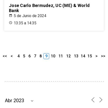
Jose Carlo Bermudez, UC (ME) & World
Bank
5 de Junio de 2024
13:35 a 14:35
<<
<
4
5
6
7
8
9
10
11
12
13
14
15
>
>>