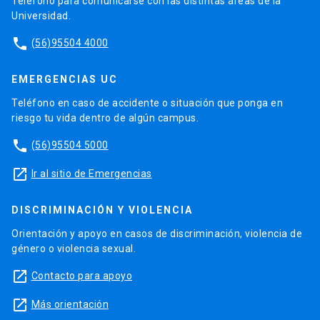
Teléfono para comunicarse con las distintas áreas de la
Universidad.
phone
(56)95504 4000
EMERGENCIAS UC
Teléfono en caso de accidente o situación que ponga en
riesgo tu vida dentro de algún campus.
phone
(56)95504 5000
launch
Ir al sitio de Emergencias
DISCRIMINACIÓN Y VIOLENCIA
Orientación y apoyo en casos de discriminación, violencia de
género o violencia sexual.
launch
Contacto para apoyo
launch
Más orientación