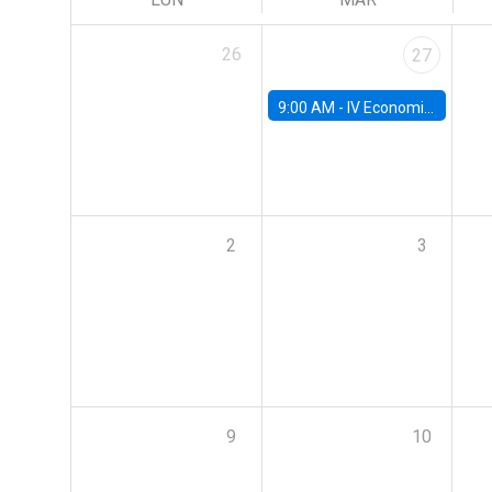
26
27
9:00 AM -
IV Economics Alumni Workshop
2
3
9
10