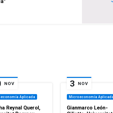
ia”
0
3
NOV
NOV
oeconomía Aplicada
Microeconomía Aplicad
ha Reynal Querol,
Gianmarco León-