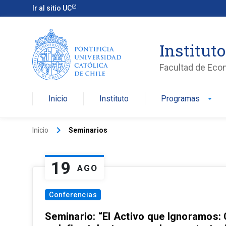
Ir al sitio UC
Institut
Facultad de Eco
Inicio
Instituto
Programas
arrow_drop_down
keyboard_arrow_right
Inicio
Seminarios
19
AGO
Conferencias
Seminario: “El Activo que Ignoramos: