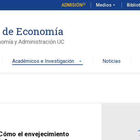
ADMISIÓN
Medios
arrow_drop_down
Biblio
o de Economía
nomía y Administración UC
Académicos e Investigación
Noticias
arrow_drop_down
 Cómo el envejecimiento