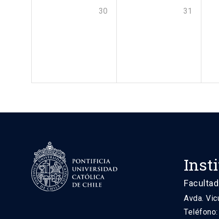
30
31
Inst
Facultad
Avda. Vic
Teléfono