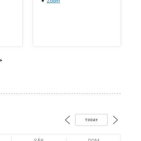
Zoom
>
TODAY
SÁB
DOM