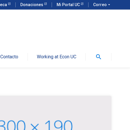
teca
Donaciones
Mi Portal UC
Correo
arrow_drop_down
search
Contacto
Working at Econ UC